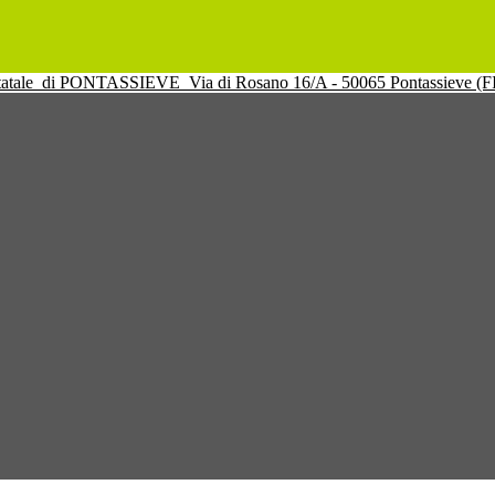
tatale
di PONTASSIEVE
Via di Rosano 16/A - 50065 Pontassieve (F