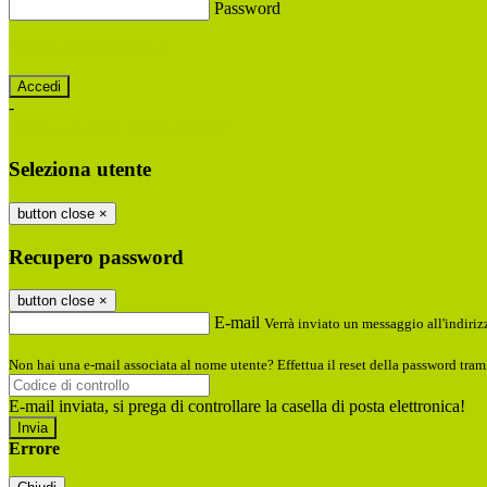
Password
Password dimenticata?
-
Entra con SPID
Entra con CIE
Seleziona utente
button close
×
Recupero password
button close
×
E-mail
Verrà inviato un messaggio all'indirizz
Non hai una e-mail associata al nome utente? Effettua il reset della password tram
E-mail inviata, si prega di controllare la casella di posta elettronica!
Errore