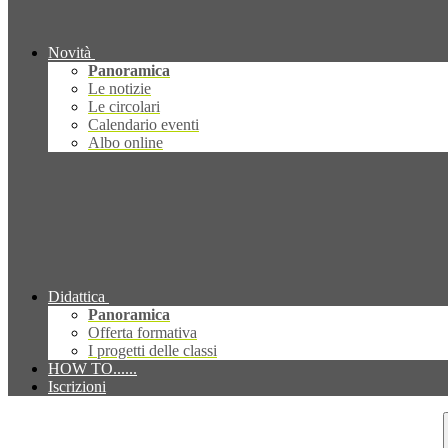
Novità
Panoramica
Le notizie
Le circolari
Calendario eventi
Albo online
Didattica
Panoramica
Offerta formativa
I progetti delle classi
HOW TO......
Iscrizioni