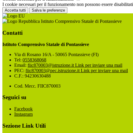
I cookie necessari per il funzionamento non possono essere disabilitati.
Accetta tutti
Salva le preferenze
Istituto Comprensivo Statale di Pontassieve
Contatti
Istituto Comprensivo Statale di Pontassieve
Via di Rosano 16/A - 50065 Pontassieve (FI)
Tel:
0558368068
Email:
fiic870003@istruzione.it
Link per inviare una mail
PEC:
fiic870003@pec.istruzione.it
Link per inviare una mail
C.F.: 94230630488
Cod. Mecc. FIIC870003
Seguici su
Facebook
Instagram
Sezione Link Utili