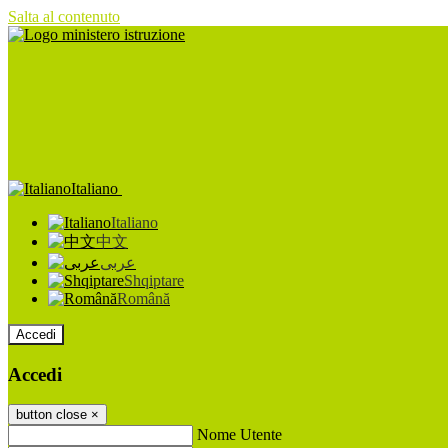
Salta al contenuto
Italiano
Italiano
中文
عربى
Shqiptare
Română
Accedi
Accedi
button close
×
Nome Utente