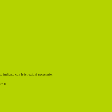
o indicato con le istruzioni necessarie.
ite la
Login Spaggiari