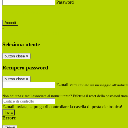
Password
Password dimenticata?
-
Entra con SPID
Entra con CIE
Seleziona utente
button close
×
Recupero password
button close
×
E-mail
Verrà inviato un messaggio all'indirizz
Non hai una e-mail associata al nome utente? Effettua il reset della password tram
E-mail inviata, si prega di controllare la casella di posta elettronica!
Errore