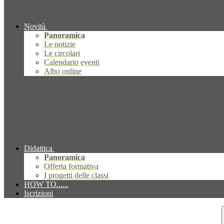
Novità
Panoramica
Le notizie
Le circolari
Calendario eventi
Albo online
Didattica
Panoramica
Offerta formativa
I progetti delle classi
HOW TO......
Iscrizioni