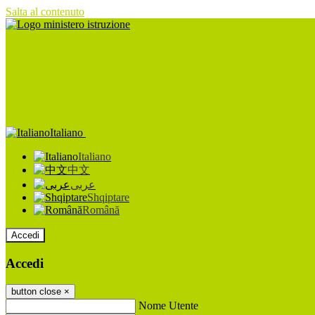
Salta al contenuto
Italiano
Italiano
中文
عربى
Shqiptare
Română
Accedi
Accedi
button close
×
Nome Utente