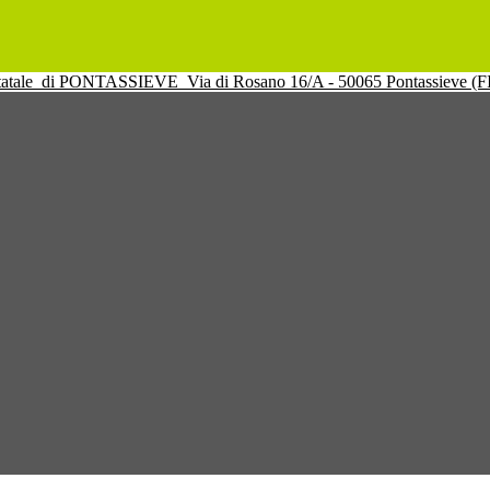
tatale
di PONTASSIEVE
Via di Rosano 16/A - 50065 Pontassieve (F