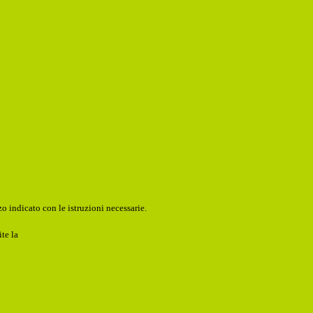
o indicato con le istruzioni necessarie.
ite la
Login Spaggiari