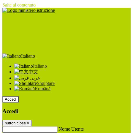
Salta al contenuto
Italiano
Italiano
中文
عربى
Shqiptare
Română
Accedi
Accedi
button close
×
Nome Utente