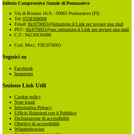
Istituto Comprensivo Statale di Pontassieve
Via di Rosano 16/A - 50065 Pontassieve (FI)
Tel:
0558368068
Email:
fiic870003@istruzione.it
Link per inviare una mail
PEC:
fiic870003@pec.istruzione.it
Link per inviare una mail
C.F.: 94230630488
Cod. Mecc. FIIC870003
Seguici su
Facebook
Instagram
Sezione Link Utili
Cookie policy
Note legali
Informativa Privacy
Ufficio Relazioni con il Pubblico
Dichiarazione di accessibilità
Obiettivi di accessibilità
Whistleblowing