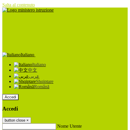
Salta al contenuto
Italiano
Italiano
中文
عربى
Shqiptare
Română
Accedi
Accedi
button close
×
Nome Utente