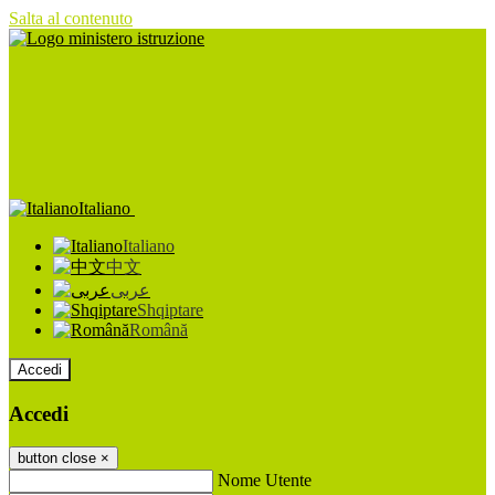
Salta al contenuto
Italiano
Italiano
中文
عربى
Shqiptare
Română
Accedi
Accedi
button close
×
Nome Utente