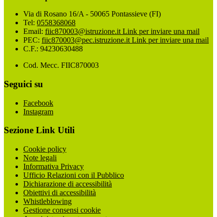
Via di Rosano 16/A - 50065 Pontassieve (FI)
Tel:
0558368068
Email:
fiic870003@istruzione.it
Link per inviare una mail
PEC:
fiic870003@pec.istruzione.it
Link per inviare una mail
C.F.: 94230630488
Cod. Mecc. FIIC870003
Seguici su
Facebook
Instagram
Sezione Link Utili
Cookie policy
Note legali
Informativa Privacy
Ufficio Relazioni con il Pubblico
Dichiarazione di accessibilità
Obiettivi di accessibilità
Whistleblowing
Gestione consensi cookie