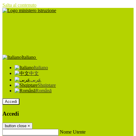
Salta al contenuto
Italiano
Italiano
中文
عربى
Shqiptare
Română
Accedi
Accedi
button close
×
Nome Utente