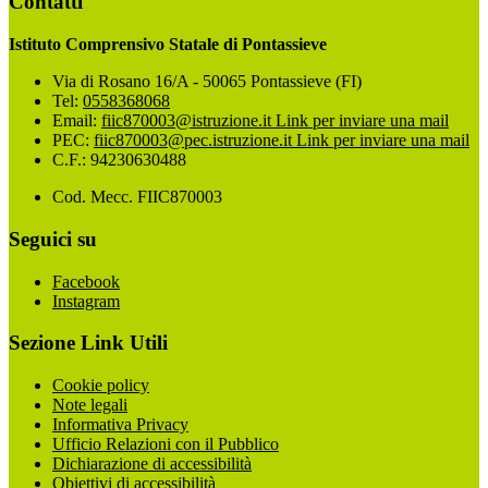
Contatti
Istituto Comprensivo Statale di Pontassieve
Via di Rosano 16/A - 50065 Pontassieve (FI)
Tel:
0558368068
Email:
fiic870003@istruzione.it
Link per inviare una mail
PEC:
fiic870003@pec.istruzione.it
Link per inviare una mail
C.F.: 94230630488
Cod. Mecc. FIIC870003
Seguici su
Facebook
Instagram
Sezione Link Utili
Cookie policy
Note legali
Informativa Privacy
Ufficio Relazioni con il Pubblico
Dichiarazione di accessibilità
Obiettivi di accessibilità