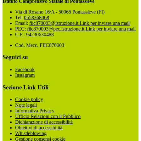
Istituto Comprensivo Statale di Pontassieve
Via di Rosano 16/A - 50065 Pontassieve (FI)
Tel:
0558368068
Email:
fiic870003@istruzione.it
Link per inviare una mail
PEC:
fiic870003@pec.istruzione.it
Link per inviare una mail
C.F.: 94230630488
Cod. Mecc. FIIC870003
Seguici su
Facebook
Instagram
Sezione Link Utili
Cookie policy
Note legali
Informativa Privacy
Ufficio Relazioni con il Pubblico
Dichiarazione di accessibilità
Obiettivi di accessibilità
Whistleblowing
Gestione consensi cookie