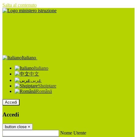
Salta al contenuto
Italiano
Italiano
中文
عربى
Shqiptare
Română
Accedi
Accedi
button close
×
Nome Utente