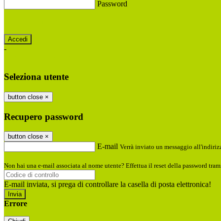
Password
Password dimenticata?
-
Entra con SPID
Entra con CIE
Seleziona utente
button close
×
Recupero password
button close
×
E-mail
Verrà inviato un messaggio all'indirizz
Non hai una e-mail associata al nome utente? Effettua il reset della password tram
E-mail inviata, si prega di controllare la casella di posta elettronica!
Errore