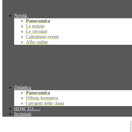
Novità
Panoramica
Le notizie
Le circolari
Calendario eventi
Albo online
Didattica
Panoramica
Offerta formativa
I progetti delle classi
HOW TO......
Iscrizioni