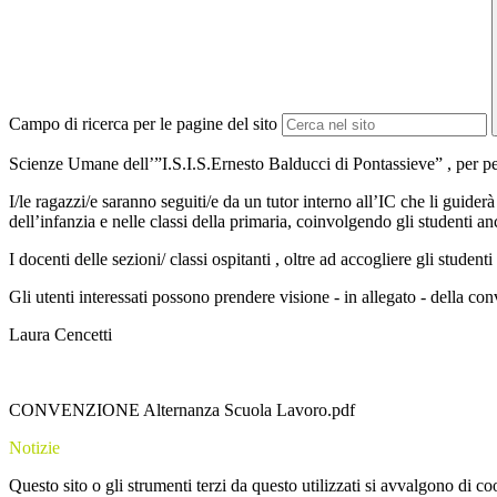
Campo di ricerca per le pagine del sito
Scienze Umane dell’”I.S.I.S.Ernesto Balducci di Pontassieve” , per 
I/le ragazzi/e saranno seguiti/e da un tutor interno all’IC che li guider
dell’infanzia e nelle classi della primaria, coinvolgendo gli studenti a
I docenti delle sezioni/ classi ospitanti , oltre ad accogliere gli student
Gli utenti interessati possono prendere visione - in allegato - della conv
Laura Cencetti
CONVENZIONE Alternanza Scuola Lavoro.pdf
Notizie
Questo sito o gli strumenti terzi da questo utilizzati si avvalgono di coo