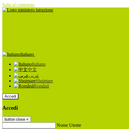
Salta al contenuto
Italiano
Italiano
中文
عربى
Shqiptare
Română
Accedi
Accedi
button close
×
Nome Utente