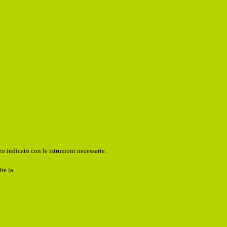
o indicato con le istruzioni necessarie.
ite la
Login Spaggiari