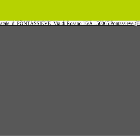
tatale
di PONTASSIEVE
Via di Rosano 16/A - 50065 Pontassieve (F