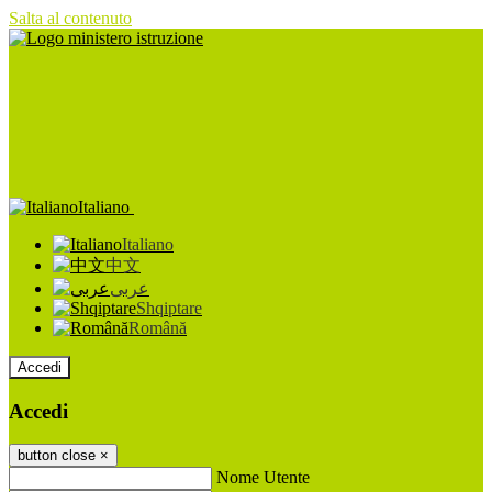
Salta al contenuto
Italiano
Italiano
中文
عربى
Shqiptare
Română
Accedi
Accedi
button close
×
Nome Utente