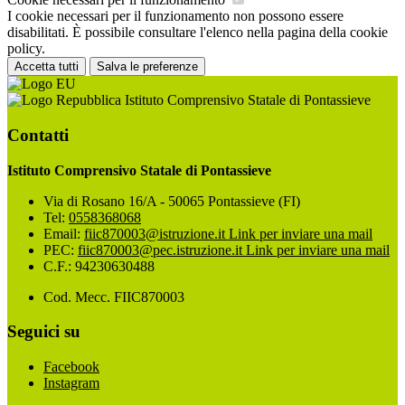
I cookie necessari per il funzionamento non possono essere
disabilitati. È possibile consultare l'elenco nella pagina della cookie
policy.
Accetta tutti
Salva le preferenze
Istituto Comprensivo Statale di Pontassieve
Contatti
Istituto Comprensivo Statale di Pontassieve
Via di Rosano 16/A - 50065 Pontassieve (FI)
Tel:
0558368068
Email:
fiic870003@istruzione.it
Link per inviare una mail
PEC:
fiic870003@pec.istruzione.it
Link per inviare una mail
C.F.: 94230630488
Cod. Mecc. FIIC870003
Seguici su
Facebook
Instagram