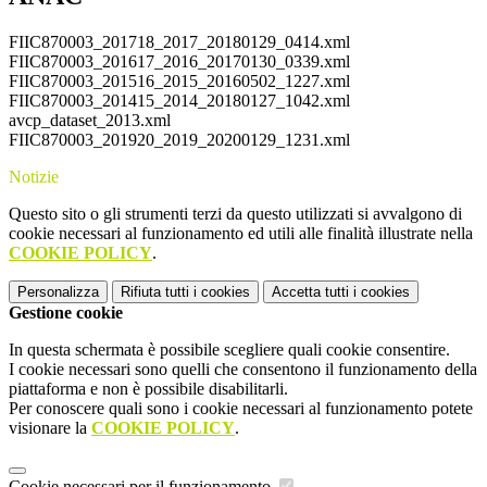
FIIC870003_201718_2017_20180129_0414.xml
FIIC870003_201617_2016_20170130_0339.xml
FIIC870003_201516_2015_20160502_1227.xml
FIIC870003_201415_2014_20180127_1042.xml
avcp_dataset_2013.xml
FIIC870003_201920_2019_20200129_1231.xml
Notizie
Questo sito o gli strumenti terzi da questo utilizzati si avvalgono di
cookie necessari al funzionamento ed utili alle finalità illustrate nella
COOKIE POLICY
.
Personalizza
Rifiuta tutti
i cookies
Accetta tutti
i cookies
Gestione cookie
In questa schermata è possibile scegliere quali cookie consentire.
I cookie necessari sono quelli che consentono il funzionamento della
piattaforma e non è possibile disabilitarli.
Per conoscere quali sono i cookie necessari al funzionamento potete
visionare la
COOKIE POLICY
.
Cookie necessari per il funzionamento