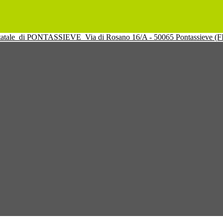
tatale
di PONTASSIEVE
Via di Rosano 16/A - 50065 Pontassieve (F