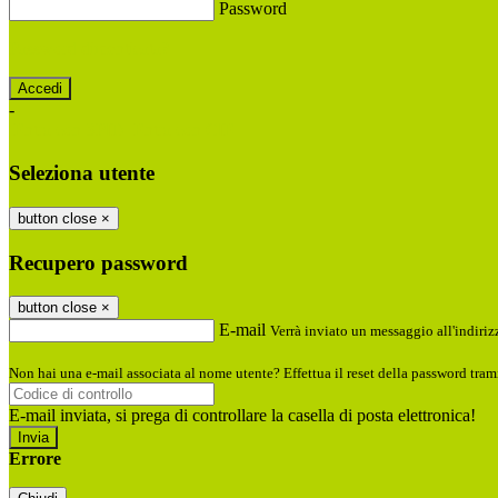
Password
Password dimenticata?
-
Entra con SPID
Entra con CIE
Seleziona utente
button close
×
Recupero password
button close
×
E-mail
Verrà inviato un messaggio all'indirizz
Non hai una e-mail associata al nome utente? Effettua il reset della password tram
E-mail inviata, si prega di controllare la casella di posta elettronica!
Errore