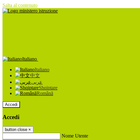
Salta al contenuto
Italiano
Italiano
中文
عربى
Shqiptare
Română
Accedi
Accedi
button close
×
Nome Utente