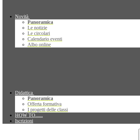
Novità
Panoramica
Le notizie
Le circolari
Calendario eventi
Albo online
Didattica
Panoramica
Offerta formativa
I progetti delle classi
HOW TO......
Iscrizioni