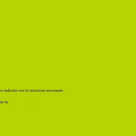
o indicato con le istruzioni necessarie.
ite la
Login Spaggiari