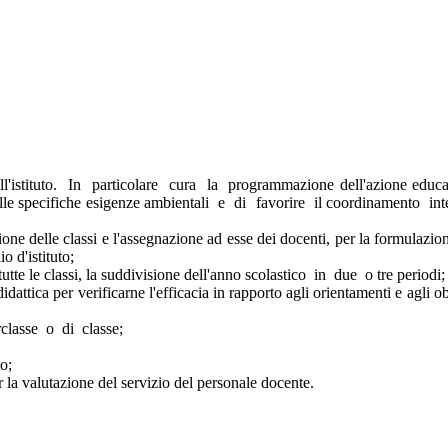
ell'istituto. In particolare cura la programmazione dell'azione educ
 specifiche esigenze ambientali e di favorire il coordinamento interd
e delle classi e l'assegnazione ad esse dei docenti, per la formulazion
o d'istituto;
tutte le classi, la suddivisione dell'anno scolastico in due o tre periodi;
attica per verificarne l'efficacia in rapporto agli orientamenti e agl
erclasse o di classe;
o;
 la valutazione del servizio del personale docente.