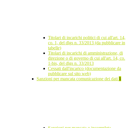
Titolari di incarichi politici di cui all'art. 14,
co. 1, del dlgs n. 33/2013 (da pubblicare in
tabelle)
Titolari di incarichi di amministrazione, di
direzione o di governo di cui all'art. 14, co.
1-bis, del dlgs n. 33/2013
Cessati dall'incarico (documentazione da
pubblicare sul sito web)
Sanzioni per mancata comunicazione dei dati
1
Sanzioni per mancata o incompleta