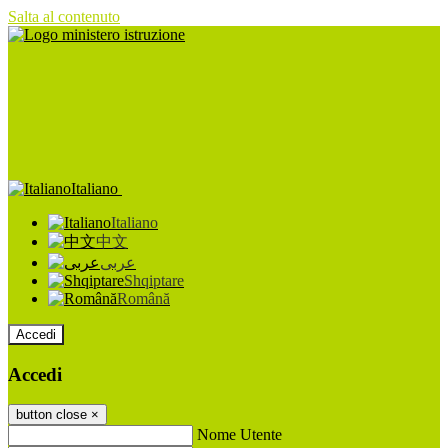
Salta al contenuto
Italiano
Italiano
中文
عربى
Shqiptare
Română
Accedi
Accedi
button close
×
Nome Utente