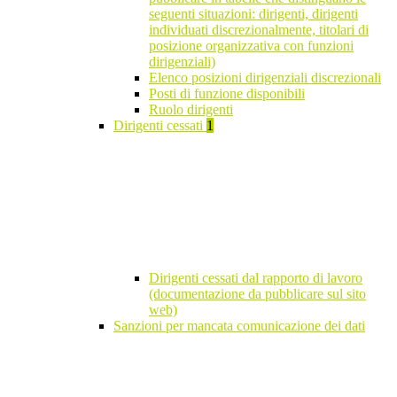
seguenti situazioni: dirigenti, dirigenti
individuati discrezionalmente, titolari di
posizione organizzativa con funzioni
dirigenziali)
Elenco posizioni dirigenziali discrezionali
Posti di funzione disponibili
Ruolo dirigenti
Dirigenti cessati
1
Dirigenti cessati dal rapporto di lavoro
(documentazione da pubblicare sul sito
web)
Sanzioni per mancata comunicazione dei dati