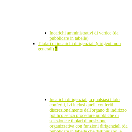
Incarichi amministrativi di vertice (da
pubblicare in tabelle)
Titolari di incarichi dirigenziali (dirigenti non
generali)
2
Incarichi dirigenziali, a qualsiasi titolo
conferiti, ivi inclusi quelli conferiti
discrezionalmente dall'organo di indirizzo
politico senza procedure pubbliche di
selezione e titolari di posizione
organizzativa con funzioni dirigenziali (da
pubblicare in tabelle che distinguano le