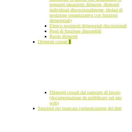
seguenti situazioni: dirigenti, dirigenti
individuati discrezionalmente, titolari di
posizione organizzativa con funzioni
dirigenziali)
Elenco posizioni dirigenziali discrezionali
Posti di funzione disponibili
Ruolo dirigenti
Dirigenti cessati
1
Dirigenti cessati dal rapporto di lavoro
(documentazione da pubblicare sul sito
web)
Sanzioni per mancata comunicazione dei dati