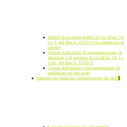
Titolari di incarichi politici di cui all'art. 14,
co. 1, del dlgs n. 33/2013 (da pubblicare in
tabelle)
Titolari di incarichi di amministrazione, di
direzione o di governo di cui all'art. 14, co.
1-bis, del dlgs n. 33/2013
Cessati dall'incarico (documentazione da
pubblicare sul sito web)
Sanzioni per mancata comunicazione dei dati
1
Sanzioni per mancata o incompleta