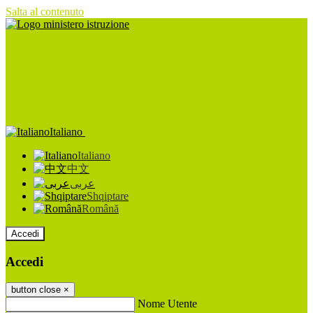
Salta al contenuto
Italiano
Italiano
中文
عربى
Shqiptare
Română
Accedi
Accedi
button close
×
Nome Utente