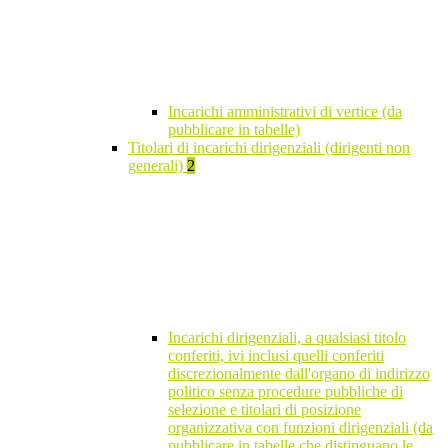
Incarichi amministrativi di vertice (da
pubblicare in tabelle)
Titolari di incarichi dirigenziali (dirigenti non
generali)
2
Incarichi dirigenziali, a qualsiasi titolo
conferiti, ivi inclusi quelli conferiti
discrezionalmente dall'organo di indirizzo
politico senza procedure pubbliche di
selezione e titolari di posizione
organizzativa con funzioni dirigenziali (da
pubblicare in tabelle che distinguano le