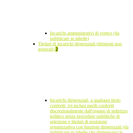
Incarichi amministrativi di vertice (da
pubblicare in tabelle)
Titolari di incarichi dirigenziali (dirigenti non
generali)
2
Incarichi dirigenziali, a qualsiasi titolo
conferiti, ivi inclusi quelli conferiti
discrezionalmente dall'organo di indirizzo
politico senza procedure pubbliche di
selezione e titolari di posizione
organizzativa con funzioni dirigenziali (da
pubblicare in tabelle che distinguano le