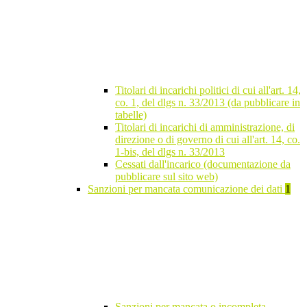
Titolari di incarichi politici di cui all'art. 14,
co. 1, del dlgs n. 33/2013 (da pubblicare in
tabelle)
Titolari di incarichi di amministrazione, di
direzione o di governo di cui all'art. 14, co.
1-bis, del dlgs n. 33/2013
Cessati dall'incarico (documentazione da
pubblicare sul sito web)
Sanzioni per mancata comunicazione dei dati
1
Sanzioni per mancata o incompleta