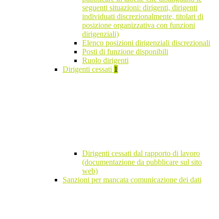
seguenti situazioni: dirigenti, dirigenti
individuati discrezionalmente, titolari di
posizione organizzativa con funzioni
dirigenziali)
Elenco posizioni dirigenziali discrezionali
Posti di funzione disponibili
Ruolo dirigenti
Dirigenti cessati
1
Dirigenti cessati dal rapporto di lavoro
(documentazione da pubblicare sul sito
web)
Sanzioni per mancata comunicazione dei dati