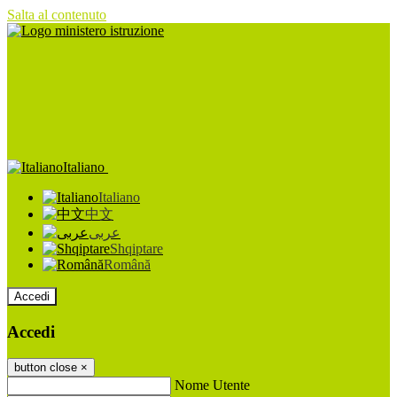
Salta al contenuto
Italiano
Italiano
中文
عربى
Shqiptare
Română
Accedi
Accedi
button close
×
Nome Utente