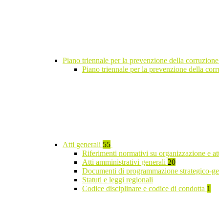
Piano triennale per la prevenzione della corruzione
Piano triennale per la prevenzione della co
Atti generali
55
Riferimenti normativi su organizzazione e at
Atti amministrativi generali
20
Documenti di programmazione strategico-ge
Statuti e leggi regionali
Codice disciplinare e codice di condotta
1