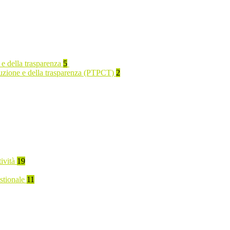
 e della trasparenza
5
rruzione e della trasparenza (PTPCT)
2
tività
19
stionale
11