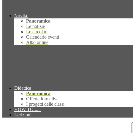
Novità
Panoramica
Le notizie
Le circolari
Calendario eventi
Albo online
Didattica
Panoramica
Offerta formativa
I progetti delle classi
HOW TO......
Iscrizioni