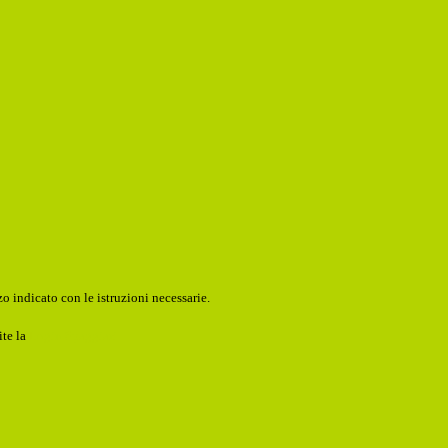
o indicato con le istruzioni necessarie.
ite la
Login Spaggiari