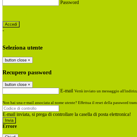
Password
Password dimenticata?
-
Entra con SPID
Entra con CIE
Seleziona utente
button close
×
Recupero password
button close
×
E-mail
Verrà inviato un messaggio all'indirizz
Non hai una e-mail associata al nome utente? Effettua il reset della password tram
E-mail inviata, si prega di controllare la casella di posta elettronica!
Errore