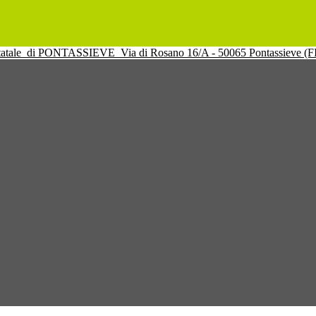
tatale
di PONTASSIEVE
Via di Rosano 16/A - 50065 Pontassieve (F