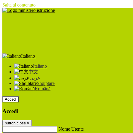
Salta al contenuto
Italiano
Italiano
中文
عربى
Shqiptare
Română
Accedi
Accedi
button close
×
Nome Utente