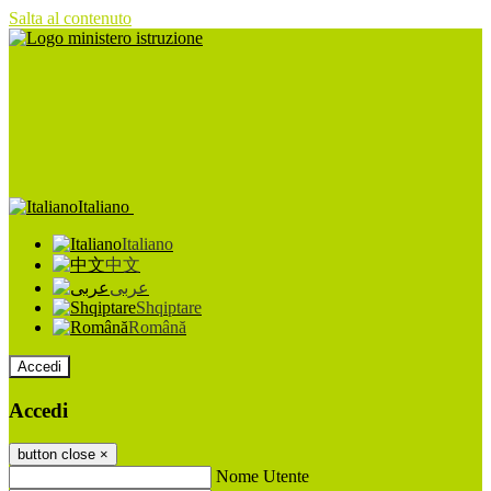
Salta al contenuto
Italiano
Italiano
中文
عربى
Shqiptare
Română
Accedi
Accedi
button close
×
Nome Utente