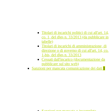
Titolari di incarichi politici di cui all'art. 14,
co. 1, del dlgs n. 33/2013 (da pubblicare in
tabelle)
Titolari di incarichi di amministrazione, di
direzione o di governo di cui all'art. 14, co.
1-bis, del dlgs n. 33/2013
Cessati dall'incarico (documentazione da
pubblicare sul sito web)
Sanzioni per mancata comunicazione dei dati
1
Sanzioni per mancata o incompleta