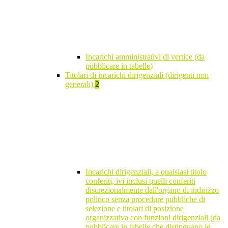
Incarichi amministrativi di vertice (da
pubblicare in tabelle)
Titolari di incarichi dirigenziali (dirigenti non
generali)
2
Incarichi dirigenziali, a qualsiasi titolo
conferiti, ivi inclusi quelli conferiti
discrezionalmente dall'organo di indirizzo
politico senza procedure pubbliche di
selezione e titolari di posizione
organizzativa con funzioni dirigenziali (da
pubblicare in tabelle che distinguano le