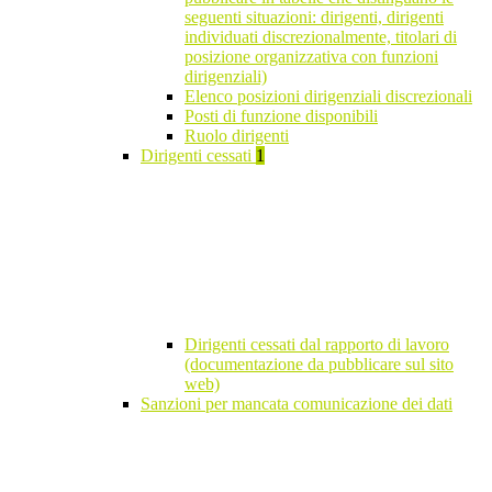
seguenti situazioni: dirigenti, dirigenti
individuati discrezionalmente, titolari di
posizione organizzativa con funzioni
dirigenziali)
Elenco posizioni dirigenziali discrezionali
Posti di funzione disponibili
Ruolo dirigenti
Dirigenti cessati
1
Dirigenti cessati dal rapporto di lavoro
(documentazione da pubblicare sul sito
web)
Sanzioni per mancata comunicazione dei dati