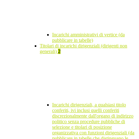
Incarichi amministrativi di vertice (da
pubblicare in tabelle)
Titolari di incarichi dirigenziali (dirigenti non
generali)
2
Incarichi dirigenziali, a qualsiasi titolo
conferiti, ivi inclusi quelli conferiti
discrezionalmente dall'organo di indirizzo
politico senza procedure pubbliche di
selezione e titolari di posizione
organizzativa con funzioni dirigenziali (da
pubblicare in tabelle che distinguano le