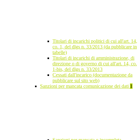
Titolari di incarichi politici di cui all'art. 14,
co. 1, del dlgs n. 33/2013 (da pubblicare in
tabelle)
Titolari di incarichi di amministrazione, di
direzione o di governo di cui all'art. 14, co.
1-bis, del dlgs n. 33/2013
Cessati dall'incarico (documentazione da
pubblicare sul sito web)
Sanzioni per mancata comunicazione dei dati
1
Sanzioni per mancata o incompleta