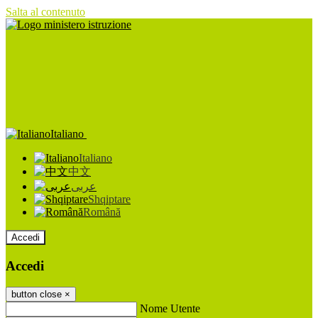
Salta al contenuto
Italiano
Italiano
中文
عربى
Shqiptare
Română
Accedi
Accedi
button close
×
Nome Utente