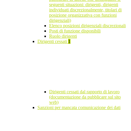
seguenti situazioni: dirigenti, dirigenti
individuati discrezionalmente, titolari di
posizione organizzativa con funzioni
dirigenziali)
Elenco posizioni dirigenziali discrezionali
Posti di funzione disponibili
Ruolo dirigenti
Dirigenti cessati
1
Dirigenti cessati dal rapporto di lavoro
(documentazione da pubblicare sul sito
web)
Sanzioni per mancata comunicazione dei dati