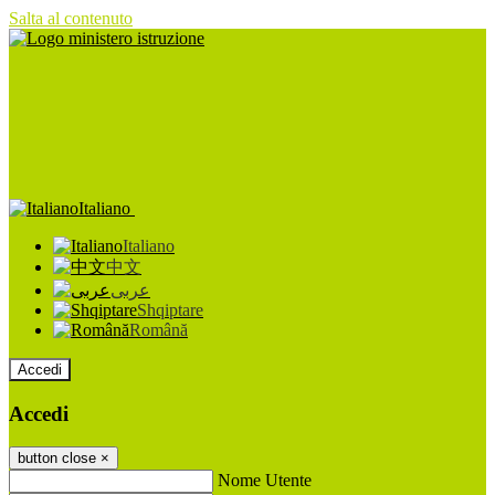
Salta al contenuto
Italiano
Italiano
中文
عربى
Shqiptare
Română
Accedi
Accedi
button close
×
Nome Utente