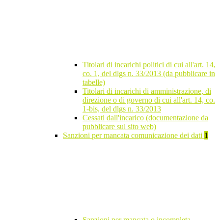
Titolari di incarichi politici di cui all'art. 14,
co. 1, del dlgs n. 33/2013 (da pubblicare in
tabelle)
Titolari di incarichi di amministrazione, di
direzione o di governo di cui all'art. 14, co.
1-bis, del dlgs n. 33/2013
Cessati dall'incarico (documentazione da
pubblicare sul sito web)
Sanzioni per mancata comunicazione dei dati
1
Sanzioni per mancata o incompleta