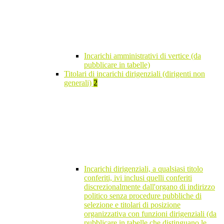
Incarichi amministrativi di vertice (da
pubblicare in tabelle)
Titolari di incarichi dirigenziali (dirigenti non
generali)
2
Incarichi dirigenziali, a qualsiasi titolo
conferiti, ivi inclusi quelli conferiti
discrezionalmente dall'organo di indirizzo
politico senza procedure pubbliche di
selezione e titolari di posizione
organizzativa con funzioni dirigenziali (da
pubblicare in tabelle che distinguano le