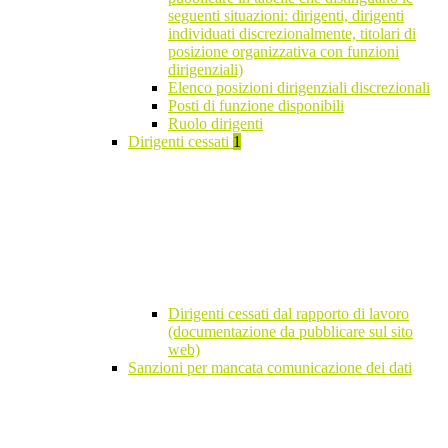
seguenti situazioni: dirigenti, dirigenti
individuati discrezionalmente, titolari di
posizione organizzativa con funzioni
dirigenziali)
Elenco posizioni dirigenziali discrezionali
Posti di funzione disponibili
Ruolo dirigenti
Dirigenti cessati
1
Dirigenti cessati dal rapporto di lavoro
(documentazione da pubblicare sul sito
web)
Sanzioni per mancata comunicazione dei dati