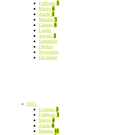
Febbraio
5
Marzo
6
Aprile
3
Maggio
5
Giugno
6
Luglio
Agosto
2
Settembre
Ottobre
Novembre
Dicembre
2025
Gennaio
3
Febbraio
3
Marzo
4
Aprile
6
Maggio
11