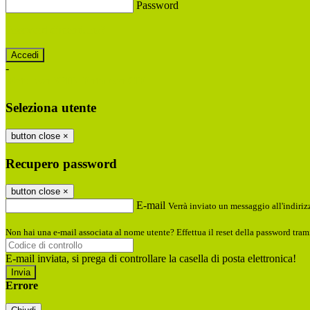
Password
Password dimenticata?
-
Entra con SPID
Entra con CIE
Seleziona utente
button close
×
Recupero password
button close
×
E-mail
Verrà inviato un messaggio all'indirizz
Non hai una e-mail associata al nome utente? Effettua il reset della password tram
E-mail inviata, si prega di controllare la casella di posta elettronica!
Errore