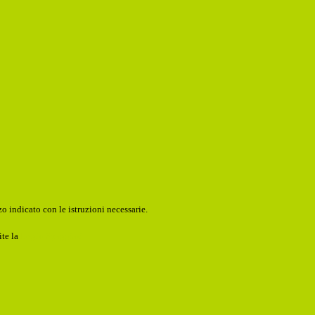
o indicato con le istruzioni necessarie.
ite la
Login Spaggiari