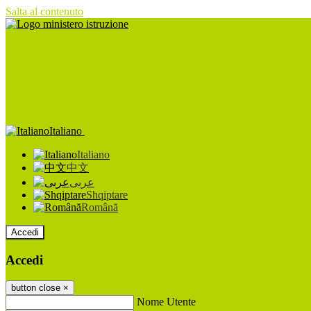
Salta al contenuto
Italiano
Italiano
中文
عربى
Shqiptare
Română
Accedi
Accedi
button close
×
Nome Utente