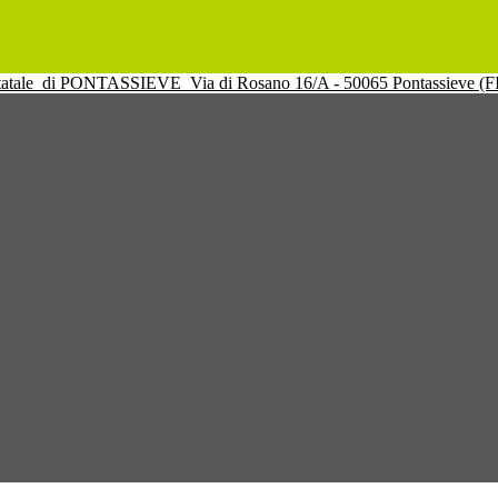
tatale
di PONTASSIEVE
Via di Rosano 16/A - 50065 Pontassieve (F