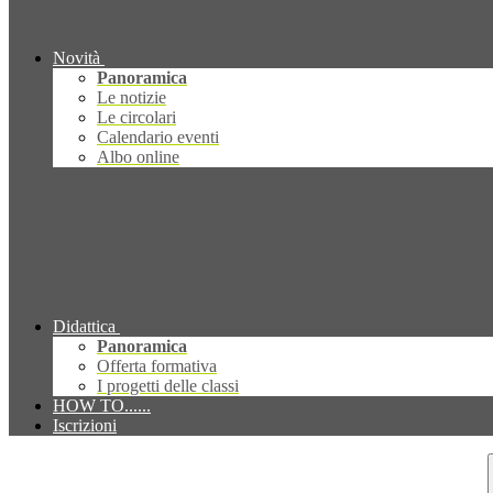
Novità
Panoramica
Le notizie
Le circolari
Calendario eventi
Albo online
Didattica
Panoramica
Offerta formativa
I progetti delle classi
HOW TO......
Iscrizioni