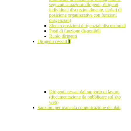
seguenti situazioni: dirigenti, dirigenti
individuati discrezionalmente, titolari di
posizione organizzativa con funzioni
dirigenziali)
Elenco posizioni dirigenziali discrezionali
Posti di funzione disponibili
Ruolo dirigenti
Dirigenti cessati
1
Dirigenti cessati dal rapporto di lavoro
(documentazione da pubblicare sul sito
web)
Sanzioni per mancata comunicazione dei dati