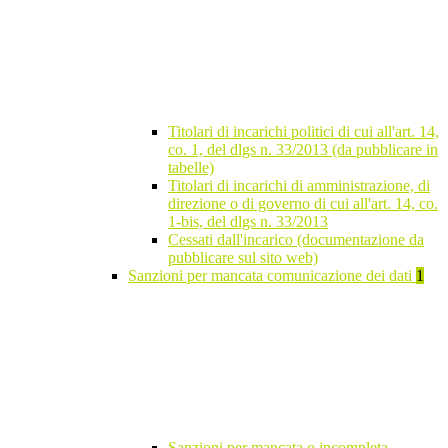
Titolari di incarichi politici di cui all'art. 14,
co. 1, del dlgs n. 33/2013 (da pubblicare in
tabelle)
Titolari di incarichi di amministrazione, di
direzione o di governo di cui all'art. 14, co.
1-bis, del dlgs n. 33/2013
Cessati dall'incarico (documentazione da
pubblicare sul sito web)
Sanzioni per mancata comunicazione dei dati
1
Sanzioni per mancata o incompleta