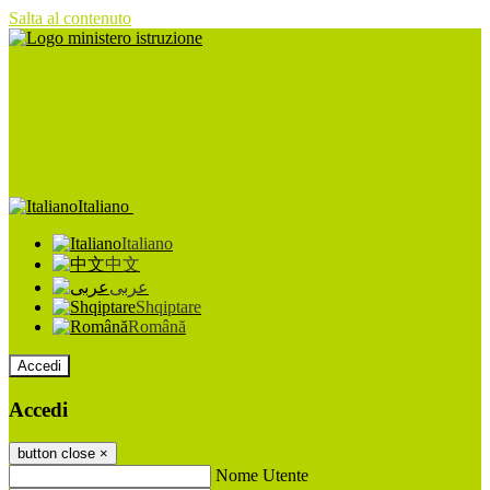
Salta al contenuto
Italiano
Italiano
中文
عربى
Shqiptare
Română
Accedi
Accedi
button close
×
Nome Utente