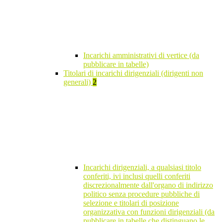
Incarichi amministrativi di vertice (da
pubblicare in tabelle)
Titolari di incarichi dirigenziali (dirigenti non
generali)
2
Incarichi dirigenziali, a qualsiasi titolo
conferiti, ivi inclusi quelli conferiti
discrezionalmente dall'organo di indirizzo
politico senza procedure pubbliche di
selezione e titolari di posizione
organizzativa con funzioni dirigenziali (da
pubblicare in tabelle che distinguano le