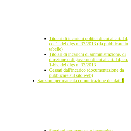
Titolari di incarichi politici di cui all'art. 14,
co. 1, del dlgs n. 33/2013 (da pubblicare in
tabelle)
Titolari di incarichi di amministrazione, di
direzione o di governo di cui all'art. 14, co.
1-bis, del dlgs n. 33/2013
Cessati dall'incarico (documentazione da
pubblicare sul sito web)
Sanzioni per mancata comunicazione dei dati
1
Sanzioni per mancata o incompleta