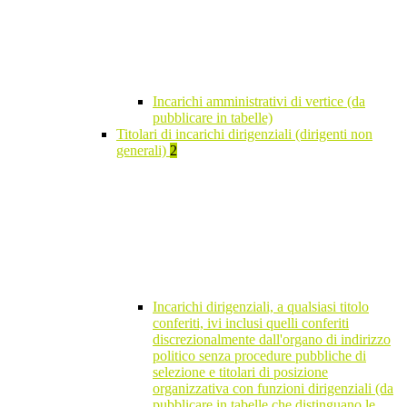
Incarichi amministrativi di vertice (da
pubblicare in tabelle)
Titolari di incarichi dirigenziali (dirigenti non
generali)
2
Incarichi dirigenziali, a qualsiasi titolo
conferiti, ivi inclusi quelli conferiti
discrezionalmente dall'organo di indirizzo
politico senza procedure pubbliche di
selezione e titolari di posizione
organizzativa con funzioni dirigenziali (da
pubblicare in tabelle che distinguano le