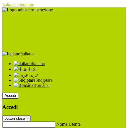
Salta al contenuto
Italiano
Italiano
中文
عربى
Shqiptare
Română
Accedi
Accedi
button close
×
Nome Utente