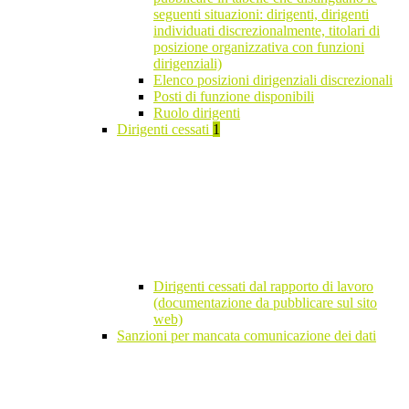
seguenti situazioni: dirigenti, dirigenti
individuati discrezionalmente, titolari di
posizione organizzativa con funzioni
dirigenziali)
Elenco posizioni dirigenziali discrezionali
Posti di funzione disponibili
Ruolo dirigenti
Dirigenti cessati
1
Dirigenti cessati dal rapporto di lavoro
(documentazione da pubblicare sul sito
web)
Sanzioni per mancata comunicazione dei dati