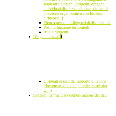
seguenti situazioni: dirigenti, dirigenti
individuati discrezionalmente, titolari di
posizione organizzativa con funzioni
dirigenziali)
Elenco posizioni dirigenziali discrezionali
Posti di funzione disponibili
Ruolo dirigenti
Dirigenti cessati
1
Dirigenti cessati dal rapporto di lavoro
(documentazione da pubblicare sul sito
web)
Sanzioni per mancata comunicazione dei dati