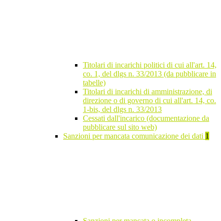
Titolari di incarichi politici di cui all'art. 14,
co. 1, del dlgs n. 33/2013 (da pubblicare in
tabelle)
Titolari di incarichi di amministrazione, di
direzione o di governo di cui all'art. 14, co.
1-bis, del dlgs n. 33/2013
Cessati dall'incarico (documentazione da
pubblicare sul sito web)
Sanzioni per mancata comunicazione dei dati
1
Sanzioni per mancata o incompleta