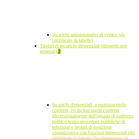
Incarichi amministrativi di vertice (da
pubblicare in tabelle)
Titolari di incarichi dirigenziali (dirigenti non
generali)
2
Incarichi dirigenziali, a qualsiasi titolo
conferiti, ivi inclusi quelli conferiti
discrezionalmente dall'organo di indirizzo
politico senza procedure pubbliche di
selezione e titolari di posizione
organizzativa con funzioni dirigenziali (da
pubblicare in tabelle che distinguano le