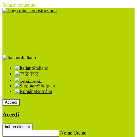
Salta al contenuto
Italiano
Italiano
中文
عربى
Shqiptare
Română
Accedi
Accedi
button close
×
Nome Utente