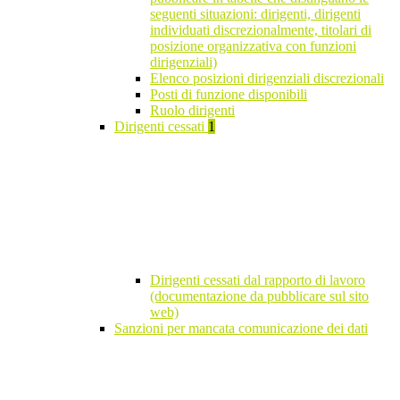
seguenti situazioni: dirigenti, dirigenti
individuati discrezionalmente, titolari di
posizione organizzativa con funzioni
dirigenziali)
Elenco posizioni dirigenziali discrezionali
Posti di funzione disponibili
Ruolo dirigenti
Dirigenti cessati
1
Dirigenti cessati dal rapporto di lavoro
(documentazione da pubblicare sul sito
web)
Sanzioni per mancata comunicazione dei dati