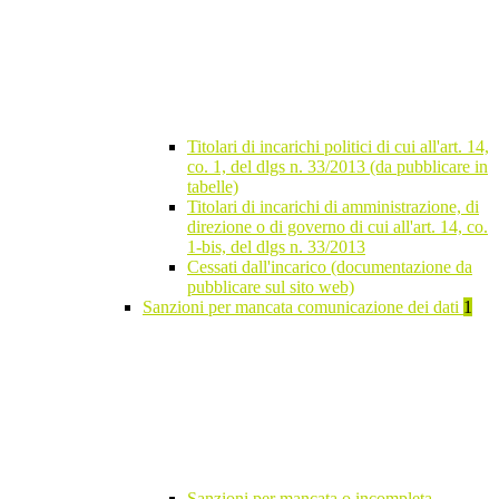
Titolari di incarichi politici di cui all'art. 14,
co. 1, del dlgs n. 33/2013 (da pubblicare in
tabelle)
Titolari di incarichi di amministrazione, di
direzione o di governo di cui all'art. 14, co.
1-bis, del dlgs n. 33/2013
Cessati dall'incarico (documentazione da
pubblicare sul sito web)
Sanzioni per mancata comunicazione dei dati
1
Sanzioni per mancata o incompleta