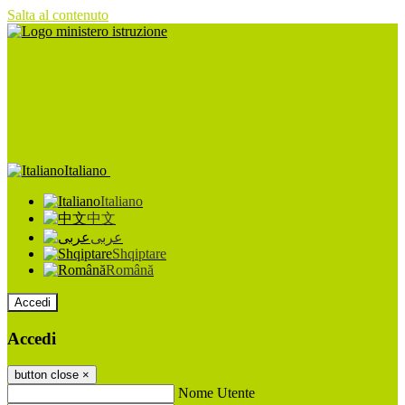
Salta al contenuto
Italiano
Italiano
中文
عربى
Shqiptare
Română
Accedi
Accedi
button close
×
Nome Utente