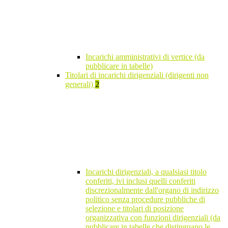
Incarichi amministrativi di vertice (da
pubblicare in tabelle)
Titolari di incarichi dirigenziali (dirigenti non
generali)
2
Incarichi dirigenziali, a qualsiasi titolo
conferiti, ivi inclusi quelli conferiti
discrezionalmente dall'organo di indirizzo
politico senza procedure pubbliche di
selezione e titolari di posizione
organizzativa con funzioni dirigenziali (da
pubblicare in tabelle che distinguano le