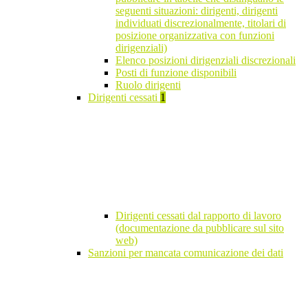
seguenti situazioni: dirigenti, dirigenti
individuati discrezionalmente, titolari di
posizione organizzativa con funzioni
dirigenziali)
Elenco posizioni dirigenziali discrezionali
Posti di funzione disponibili
Ruolo dirigenti
Dirigenti cessati
1
Dirigenti cessati dal rapporto di lavoro
(documentazione da pubblicare sul sito
web)
Sanzioni per mancata comunicazione dei dati