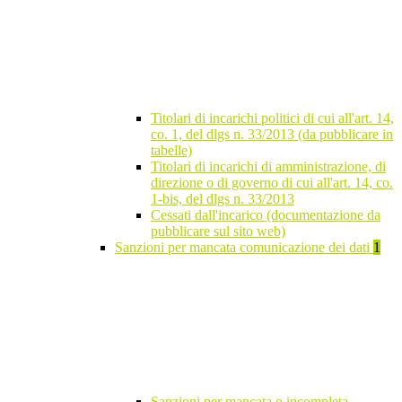
Titolari di incarichi politici di cui all'art. 14,
co. 1, del dlgs n. 33/2013 (da pubblicare in
tabelle)
Titolari di incarichi di amministrazione, di
direzione o di governo di cui all'art. 14, co.
1-bis, del dlgs n. 33/2013
Cessati dall'incarico (documentazione da
pubblicare sul sito web)
Sanzioni per mancata comunicazione dei dati
1
Sanzioni per mancata o incompleta