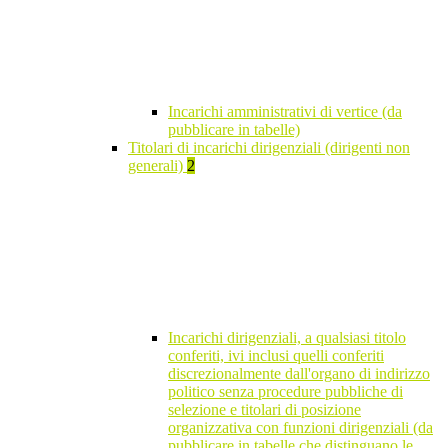
Incarichi amministrativi di vertice (da
pubblicare in tabelle)
Titolari di incarichi dirigenziali (dirigenti non
generali)
2
Incarichi dirigenziali, a qualsiasi titolo
conferiti, ivi inclusi quelli conferiti
discrezionalmente dall'organo di indirizzo
politico senza procedure pubbliche di
selezione e titolari di posizione
organizzativa con funzioni dirigenziali (da
pubblicare in tabelle che distinguano le