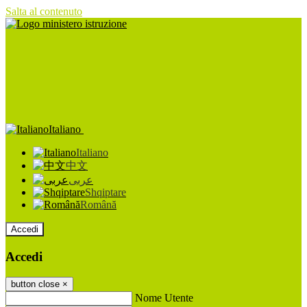
Salta al contenuto
Italiano
Italiano
中文
عربى
Shqiptare
Română
Accedi
Accedi
button close
×
Nome Utente