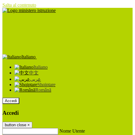
Salta al contenuto
Italiano
Italiano
中文
عربى
Shqiptare
Română
Accedi
Accedi
button close
×
Nome Utente