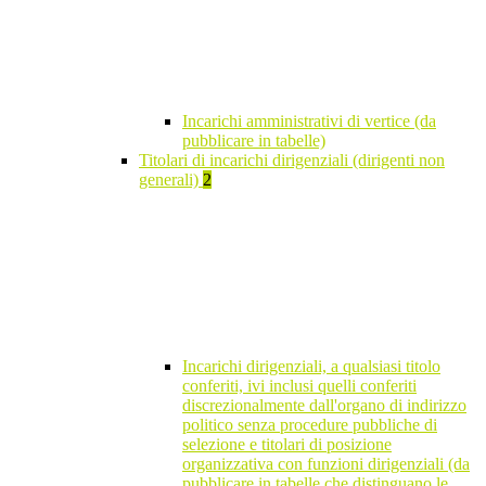
Incarichi amministrativi di vertice (da
pubblicare in tabelle)
Titolari di incarichi dirigenziali (dirigenti non
generali)
2
Incarichi dirigenziali, a qualsiasi titolo
conferiti, ivi inclusi quelli conferiti
discrezionalmente dall'organo di indirizzo
politico senza procedure pubbliche di
selezione e titolari di posizione
organizzativa con funzioni dirigenziali (da
pubblicare in tabelle che distinguano le