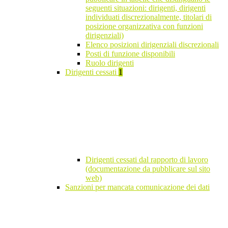
seguenti situazioni: dirigenti, dirigenti
individuati discrezionalmente, titolari di
posizione organizzativa con funzioni
dirigenziali)
Elenco posizioni dirigenziali discrezionali
Posti di funzione disponibili
Ruolo dirigenti
Dirigenti cessati
1
Dirigenti cessati dal rapporto di lavoro
(documentazione da pubblicare sul sito
web)
Sanzioni per mancata comunicazione dei dati