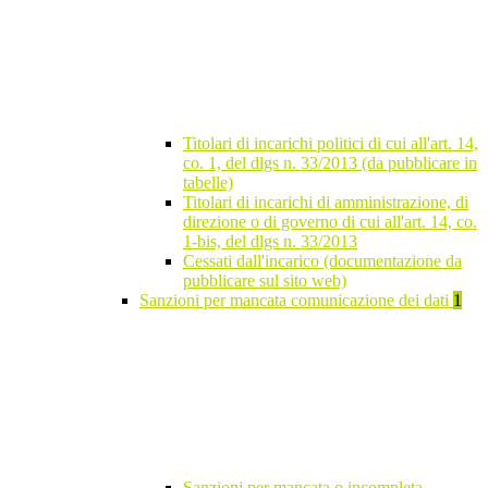
Titolari di incarichi politici di cui all'art. 14,
co. 1, del dlgs n. 33/2013 (da pubblicare in
tabelle)
Titolari di incarichi di amministrazione, di
direzione o di governo di cui all'art. 14, co.
1-bis, del dlgs n. 33/2013
Cessati dall'incarico (documentazione da
pubblicare sul sito web)
Sanzioni per mancata comunicazione dei dati
1
Sanzioni per mancata o incompleta