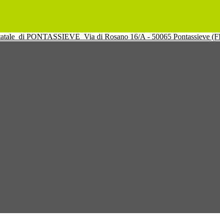
tatale
di PONTASSIEVE
Via di Rosano 16/A - 50065 Pontassieve (F