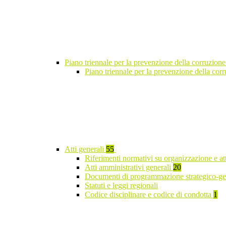
Piano triennale per la prevenzione della corruzione
Piano triennale per la prevenzione della co
Atti generali
55
Riferimenti normativi su organizzazione e at
Atti amministrativi generali
20
Documenti di programmazione strategico-ge
Statuti e leggi regionali
Codice disciplinare e codice di condotta
1