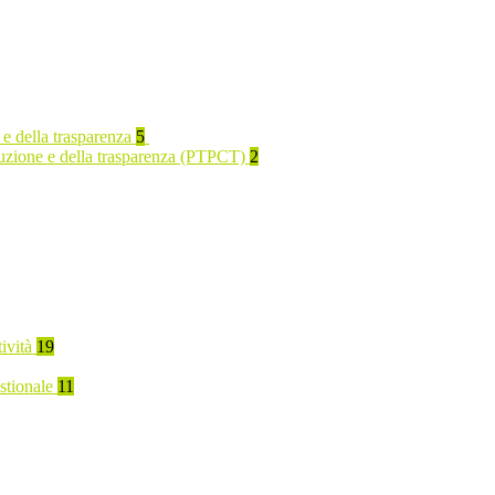
 e della trasparenza
5
rruzione e della trasparenza (PTPCT)
2
tività
19
stionale
11