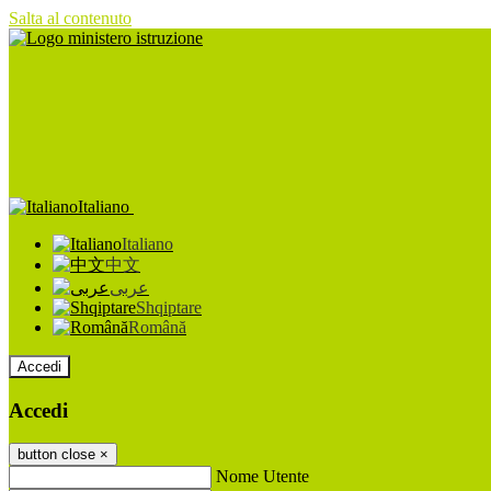
Salta al contenuto
Italiano
Italiano
中文
عربى
Shqiptare
Română
Accedi
Accedi
button close
×
Nome Utente