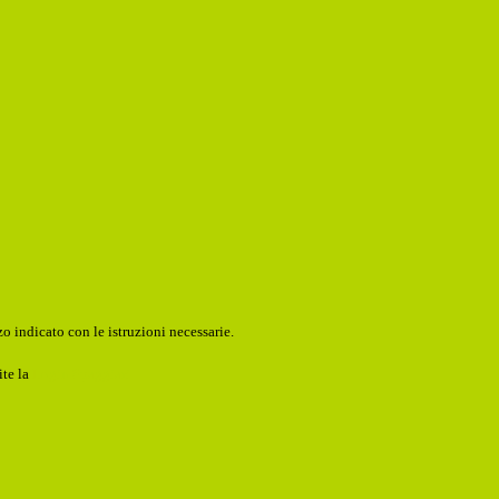
o indicato con le istruzioni necessarie.
ite la
Login Spaggiari