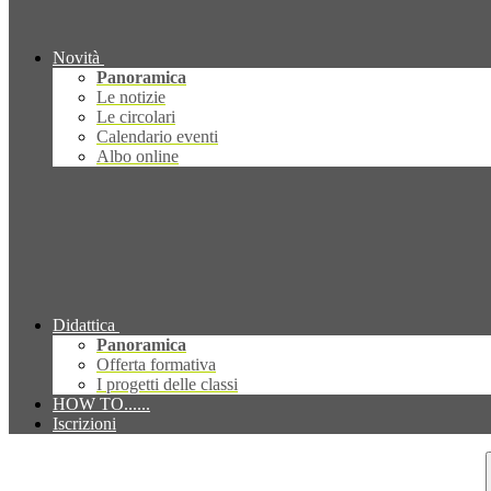
Novità
Panoramica
Le notizie
Le circolari
Calendario eventi
Albo online
Didattica
Panoramica
Offerta formativa
I progetti delle classi
HOW TO......
Iscrizioni