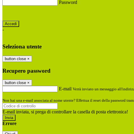
Password
Password dimenticata?
-
Entra con SPID
Entra con CIE
Seleziona utente
button close
×
Recupero password
button close
×
E-mail
Verrà inviato un messaggio all'indirizz
Non hai una e-mail associata al nome utente? Effettua il reset della password tram
E-mail inviata, si prega di controllare la casella di posta elettronica!
Errore