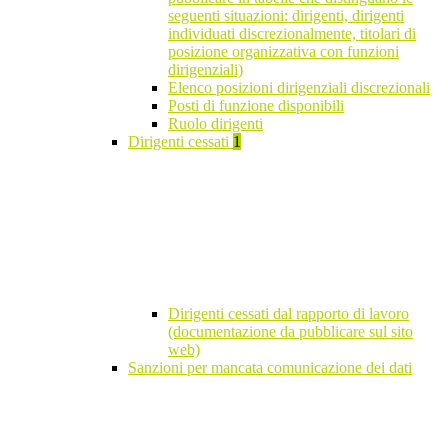
seguenti situazioni: dirigenti, dirigenti
individuati discrezionalmente, titolari di
posizione organizzativa con funzioni
dirigenziali)
Elenco posizioni dirigenziali discrezionali
Posti di funzione disponibili
Ruolo dirigenti
Dirigenti cessati
1
Dirigenti cessati dal rapporto di lavoro
(documentazione da pubblicare sul sito
web)
Sanzioni per mancata comunicazione dei dati