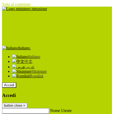
Salta al contenuto
Italiano
Italiano
中文
عربى
Shqiptare
Română
Accedi
Accedi
button close
×
Nome Utente