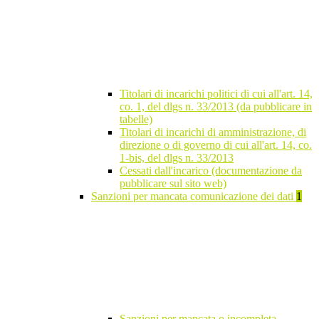
Titolari di incarichi politici di cui all'art. 14,
co. 1, del dlgs n. 33/2013 (da pubblicare in
tabelle)
Titolari di incarichi di amministrazione, di
direzione o di governo di cui all'art. 14, co.
1-bis, del dlgs n. 33/2013
Cessati dall'incarico (documentazione da
pubblicare sul sito web)
Sanzioni per mancata comunicazione dei dati
1
Sanzioni per mancata o incompleta