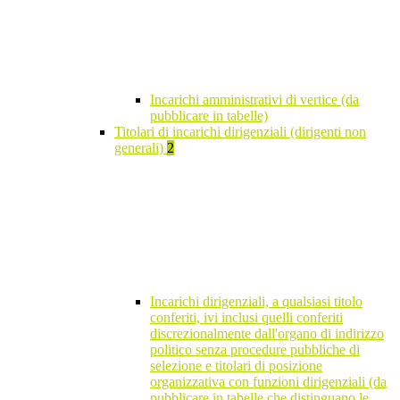
Incarichi amministrativi di vertice (da
pubblicare in tabelle)
Titolari di incarichi dirigenziali (dirigenti non
generali)
2
Incarichi dirigenziali, a qualsiasi titolo
conferiti, ivi inclusi quelli conferiti
discrezionalmente dall'organo di indirizzo
politico senza procedure pubbliche di
selezione e titolari di posizione
organizzativa con funzioni dirigenziali (da
pubblicare in tabelle che distinguano le