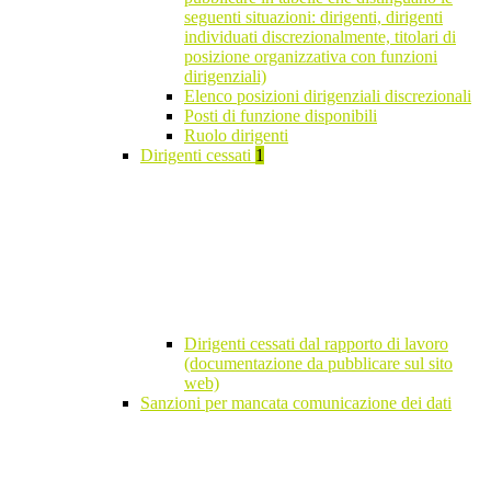
seguenti situazioni: dirigenti, dirigenti
individuati discrezionalmente, titolari di
posizione organizzativa con funzioni
dirigenziali)
Elenco posizioni dirigenziali discrezionali
Posti di funzione disponibili
Ruolo dirigenti
Dirigenti cessati
1
Dirigenti cessati dal rapporto di lavoro
(documentazione da pubblicare sul sito
web)
Sanzioni per mancata comunicazione dei dati