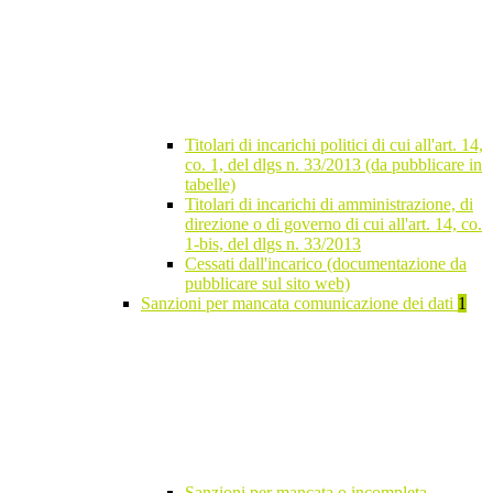
Titolari di incarichi politici di cui all'art. 14,
co. 1, del dlgs n. 33/2013 (da pubblicare in
tabelle)
Titolari di incarichi di amministrazione, di
direzione o di governo di cui all'art. 14, co.
1-bis, del dlgs n. 33/2013
Cessati dall'incarico (documentazione da
pubblicare sul sito web)
Sanzioni per mancata comunicazione dei dati
1
Sanzioni per mancata o incompleta