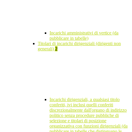
Incarichi amministrativi di vertice (da
pubblicare in tabelle)
Titolari di incarichi dirigenziali (dirigenti non
generali)
2
Incarichi dirigenziali, a qualsiasi titolo
conferiti, ivi inclusi quelli conferiti
discrezionalmente dall'organo di indirizzo
politico senza procedure pubbliche di
selezione e titolari di posizione
organizzativa con funzioni dirigenziali (da
pubblicare in tabelle che distinguano le