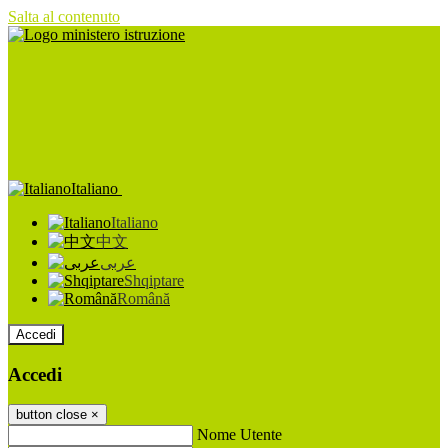
Salta al contenuto
Italiano
Italiano
中文
عربى
Shqiptare
Română
Accedi
Accedi
button close
×
Nome Utente