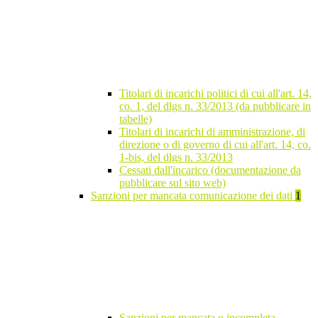
Titolari di incarichi politici di cui all'art. 14,
co. 1, del dlgs n. 33/2013 (da pubblicare in
tabelle)
Titolari di incarichi di amministrazione, di
direzione o di governo di cui all'art. 14, co.
1-bis, del dlgs n. 33/2013
Cessati dall'incarico (documentazione da
pubblicare sul sito web)
Sanzioni per mancata comunicazione dei dati
1
Sanzioni per mancata o incompleta