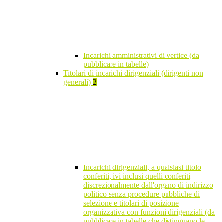
Incarichi amministrativi di vertice (da
pubblicare in tabelle)
Titolari di incarichi dirigenziali (dirigenti non
generali)
2
Incarichi dirigenziali, a qualsiasi titolo
conferiti, ivi inclusi quelli conferiti
discrezionalmente dall'organo di indirizzo
politico senza procedure pubbliche di
selezione e titolari di posizione
organizzativa con funzioni dirigenziali (da
pubblicare in tabelle che distinguano le