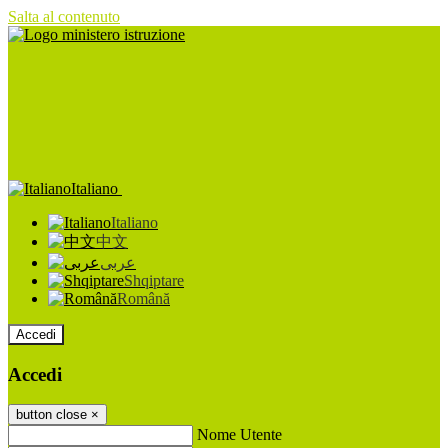
Salta al contenuto
Italiano
Italiano
中文
عربى
Shqiptare
Română
Accedi
Accedi
button close
×
Nome Utente