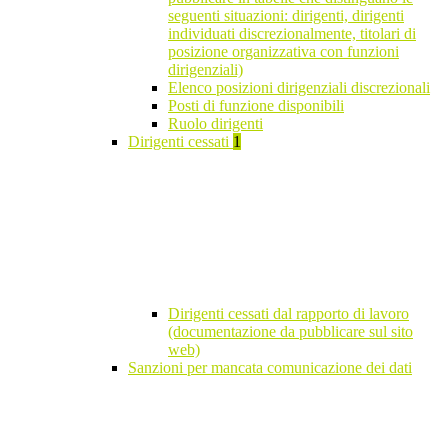
seguenti situazioni: dirigenti, dirigenti
individuati discrezionalmente, titolari di
posizione organizzativa con funzioni
dirigenziali)
Elenco posizioni dirigenziali discrezionali
Posti di funzione disponibili
Ruolo dirigenti
Dirigenti cessati
1
Dirigenti cessati dal rapporto di lavoro
(documentazione da pubblicare sul sito
web)
Sanzioni per mancata comunicazione dei dati