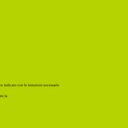
o indicato con le istruzioni necessarie.
ite la
Login Spaggiari