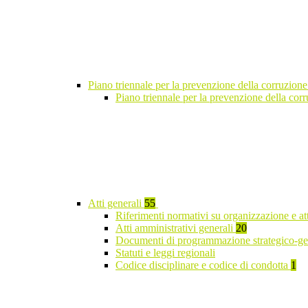
Piano triennale per la prevenzione della corruzione
Piano triennale per la prevenzione della co
Atti generali
55
Riferimenti normativi su organizzazione e at
Atti amministrativi generali
20
Documenti di programmazione strategico-ge
Statuti e leggi regionali
Codice disciplinare e codice di condotta
1