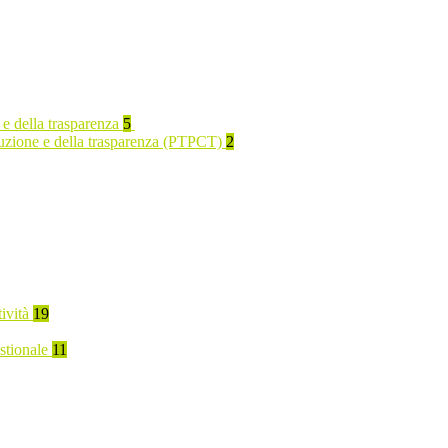
 e della trasparenza
5
rruzione e della trasparenza (PTPCT)
2
tività
19
stionale
11