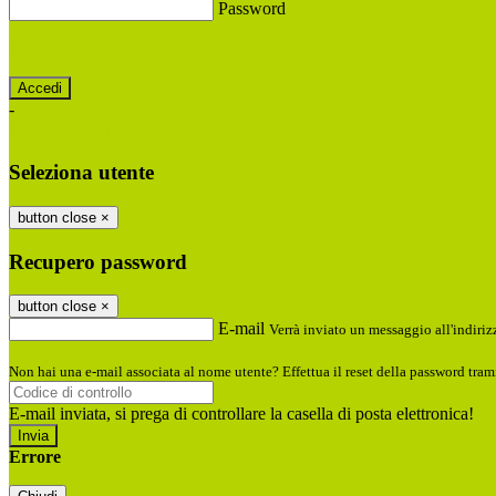
Password
Password dimenticata?
-
Entra con SPID
Entra con CIE
Seleziona utente
button close
×
Recupero password
button close
×
E-mail
Verrà inviato un messaggio all'indirizz
Non hai una e-mail associata al nome utente? Effettua il reset della password tram
E-mail inviata, si prega di controllare la casella di posta elettronica!
Errore