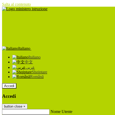
Salta al contenuto
Italiano
Italiano
中文
عربى
Shqiptare
Română
Accedi
Accedi
button close
×
Nome Utente