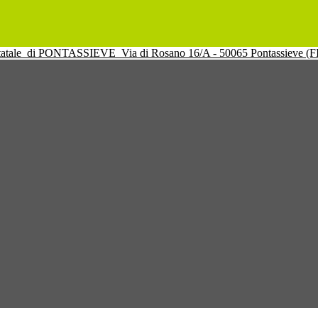
tatale
di PONTASSIEVE
Via di Rosano 16/A - 50065 Pontassieve (F