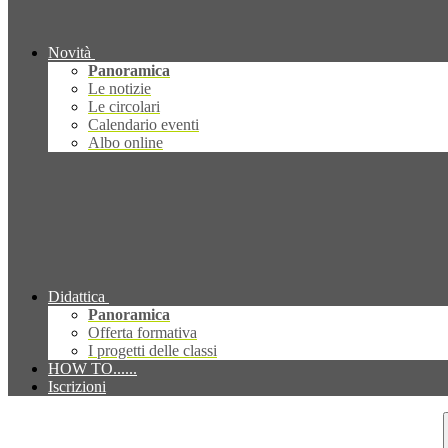
Novità
Panoramica
Le notizie
Le circolari
Calendario eventi
Albo online
Didattica
Panoramica
Offerta formativa
I progetti delle classi
HOW TO......
Iscrizioni