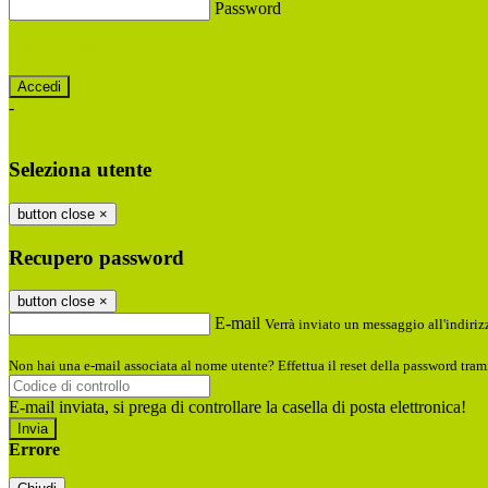
Password
Password dimenticata?
-
Entra con SPID
Entra con CIE
Seleziona utente
button close
×
Recupero password
button close
×
E-mail
Verrà inviato un messaggio all'indirizz
Non hai una e-mail associata al nome utente? Effettua il reset della password tram
E-mail inviata, si prega di controllare la casella di posta elettronica!
Errore