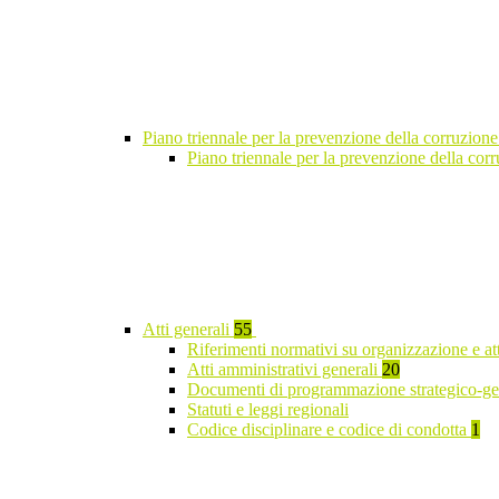
Piano triennale per la prevenzione della corruzione
Piano triennale per la prevenzione della co
Atti generali
55
Riferimenti normativi su organizzazione e at
Atti amministrativi generali
20
Documenti di programmazione strategico-ge
Statuti e leggi regionali
Codice disciplinare e codice di condotta
1