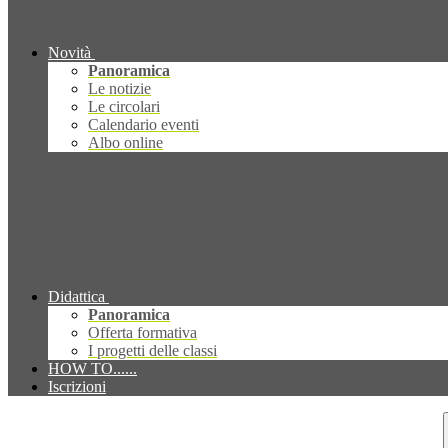
Novità
Panoramica
Le notizie
Le circolari
Calendario eventi
Albo online
Didattica
Panoramica
Offerta formativa
I progetti delle classi
HOW TO......
Iscrizioni