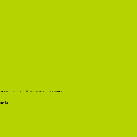
o indicato con le istruzioni necessarie.
ite la
Login Spaggiari