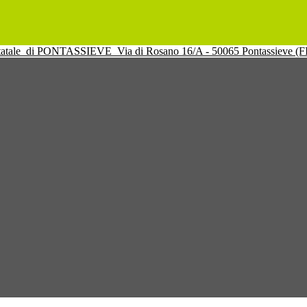
tatale
di PONTASSIEVE
Via di Rosano 16/A - 50065 Pontassieve (F