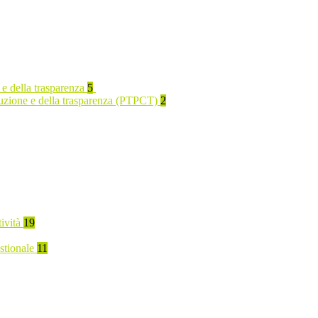
 e della trasparenza
5
rruzione e della trasparenza (PTPCT)
2
tività
19
stionale
11