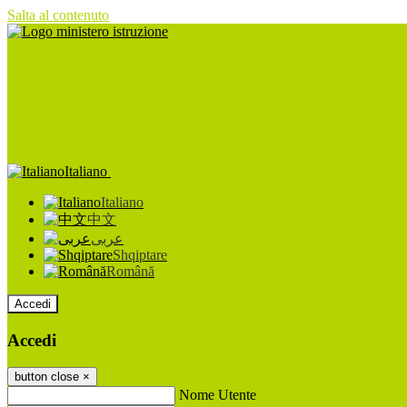
Salta al contenuto
Italiano
Italiano
中文
عربى
Shqiptare
Română
Accedi
Accedi
button close
×
Nome Utente