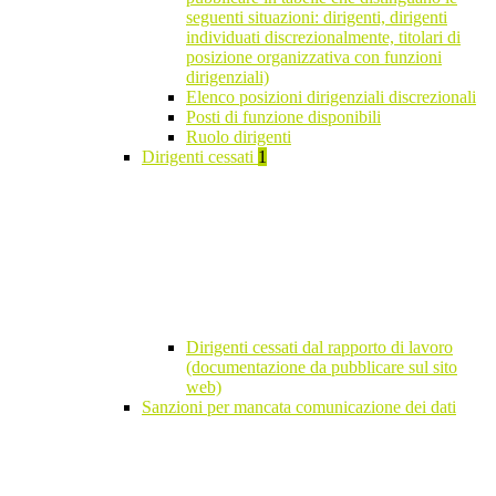
seguenti situazioni: dirigenti, dirigenti
individuati discrezionalmente, titolari di
posizione organizzativa con funzioni
dirigenziali)
Elenco posizioni dirigenziali discrezionali
Posti di funzione disponibili
Ruolo dirigenti
Dirigenti cessati
1
Dirigenti cessati dal rapporto di lavoro
(documentazione da pubblicare sul sito
web)
Sanzioni per mancata comunicazione dei dati