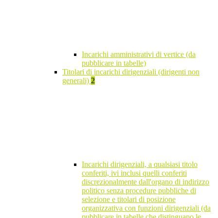
Incarichi amministrativi di vertice (da
pubblicare in tabelle)
Titolari di incarichi dirigenziali (dirigenti non
generali)
2
Incarichi dirigenziali, a qualsiasi titolo
conferiti, ivi inclusi quelli conferiti
discrezionalmente dall'organo di indirizzo
politico senza procedure pubbliche di
selezione e titolari di posizione
organizzativa con funzioni dirigenziali (da
pubblicare in tabelle che distinguano le