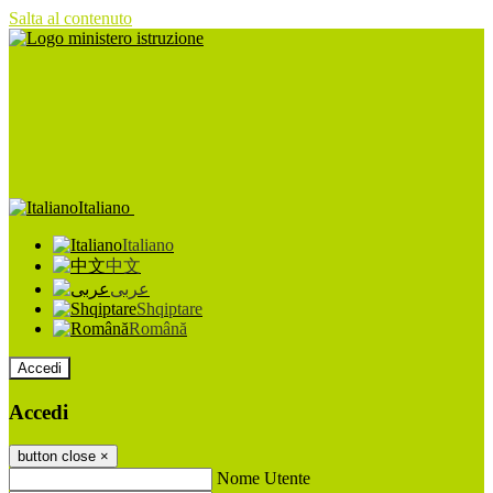
Salta al contenuto
Italiano
Italiano
中文
عربى
Shqiptare
Română
Accedi
Accedi
button close
×
Nome Utente