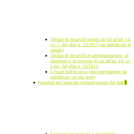
Titolari di incarichi politici di cui all'art. 14,
co. 1, del dlgs n. 33/2013 (da pubblicare in
tabelle)
Titolari di incarichi di amministrazione, di
direzione o di governo di cui all'art. 14, co.
1-bis, del dlgs n. 33/2013
Cessati dall'incarico (documentazione da
pubblicare sul sito web)
Sanzioni per mancata comunicazione dei dati
1
Sanzioni per mancata o incompleta