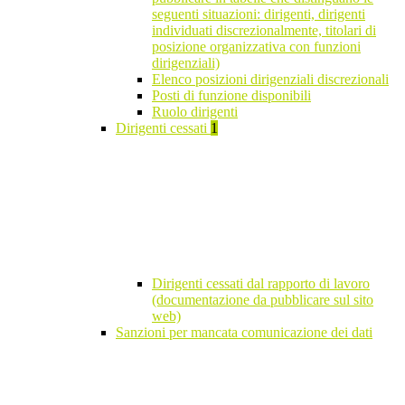
seguenti situazioni: dirigenti, dirigenti
individuati discrezionalmente, titolari di
posizione organizzativa con funzioni
dirigenziali)
Elenco posizioni dirigenziali discrezionali
Posti di funzione disponibili
Ruolo dirigenti
Dirigenti cessati
1
Dirigenti cessati dal rapporto di lavoro
(documentazione da pubblicare sul sito
web)
Sanzioni per mancata comunicazione dei dati