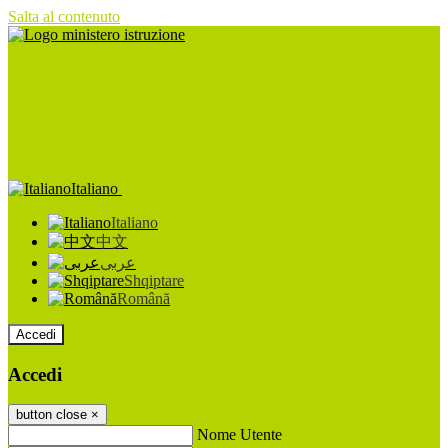
Salta al contenuto
Italiano
Italiano
中文
عربى
Shqiptare
Română
Accedi
Accedi
button close
×
Nome Utente