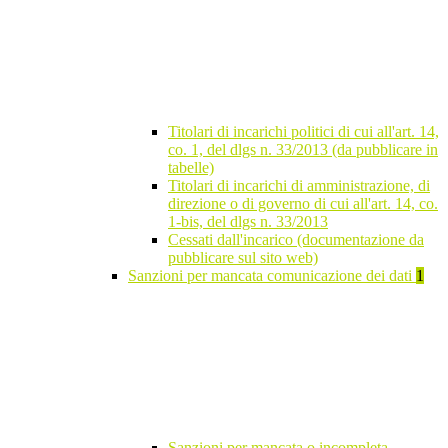
Titolari di incarichi politici di cui all'art. 14,
co. 1, del dlgs n. 33/2013 (da pubblicare in
tabelle)
Titolari di incarichi di amministrazione, di
direzione o di governo di cui all'art. 14, co.
1-bis, del dlgs n. 33/2013
Cessati dall'incarico (documentazione da
pubblicare sul sito web)
Sanzioni per mancata comunicazione dei dati
1
Sanzioni per mancata o incompleta