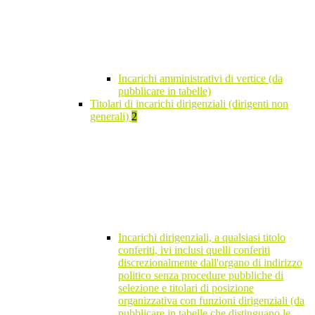
Incarichi amministrativi di vertice (da
pubblicare in tabelle)
Titolari di incarichi dirigenziali (dirigenti non
generali)
2
Incarichi dirigenziali, a qualsiasi titolo
conferiti, ivi inclusi quelli conferiti
discrezionalmente dall'organo di indirizzo
politico senza procedure pubbliche di
selezione e titolari di posizione
organizzativa con funzioni dirigenziali (da
pubblicare in tabelle che distinguano le