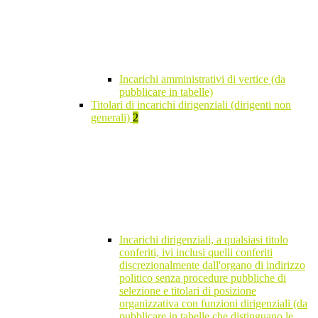
Incarichi amministrativi di vertice (da
pubblicare in tabelle)
Titolari di incarichi dirigenziali (dirigenti non
generali)
2
Incarichi dirigenziali, a qualsiasi titolo
conferiti, ivi inclusi quelli conferiti
discrezionalmente dall'organo di indirizzo
politico senza procedure pubbliche di
selezione e titolari di posizione
organizzativa con funzioni dirigenziali (da
pubblicare in tabelle che distinguano le