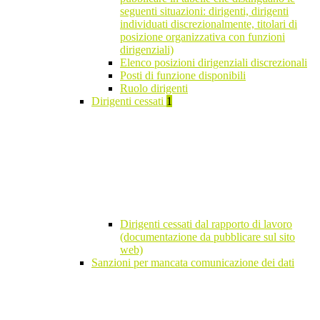
seguenti situazioni: dirigenti, dirigenti
individuati discrezionalmente, titolari di
posizione organizzativa con funzioni
dirigenziali)
Elenco posizioni dirigenziali discrezionali
Posti di funzione disponibili
Ruolo dirigenti
Dirigenti cessati
1
Dirigenti cessati dal rapporto di lavoro
(documentazione da pubblicare sul sito
web)
Sanzioni per mancata comunicazione dei dati