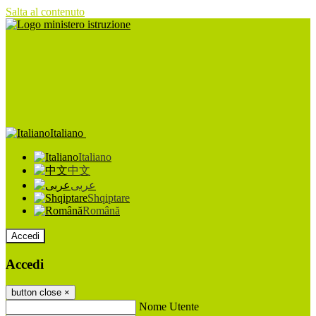
Salta al contenuto
Italiano
Italiano
中文
عربى
Shqiptare
Română
Accedi
Accedi
button close
×
Nome Utente