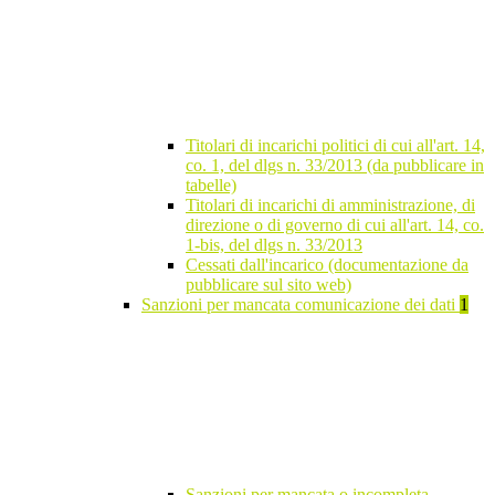
Titolari di incarichi politici di cui all'art. 14,
co. 1, del dlgs n. 33/2013 (da pubblicare in
tabelle)
Titolari di incarichi di amministrazione, di
direzione o di governo di cui all'art. 14, co.
1-bis, del dlgs n. 33/2013
Cessati dall'incarico (documentazione da
pubblicare sul sito web)
Sanzioni per mancata comunicazione dei dati
1
Sanzioni per mancata o incompleta