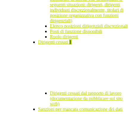
seguenti situazioni: dirigenti, dirigenti
individuati discrezionalmente, titolari di
posizione organizzativa con funzioni
dirigenziali)
Elenco posizioni dirigenziali discrezionali
Posti di funzione disponibili
Ruolo dirigenti
Dirigenti cessati
1
Dirigenti cessati dal rapporto di lavoro
(documentazione da pubblicare sul sito
web)
Sanzioni per mancata comunicazione dei dati