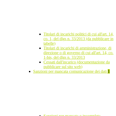
Titolari di incarichi politici di cui all'art. 14,
co. 1, del dlgs n. 33/2013 (da pubblicare in
tabelle)
Titolari di incarichi di amministrazione, di
direzione o di governo di cui all'art. 14, co.
1-bis, del dlgs n. 33/2013
Cessati dall'incarico (documentazione da
pubblicare sul sito web)
Sanzioni per mancata comunicazione dei dati
1
Sanzioni per mancata o incompleta