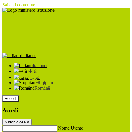
Salta al contenuto
Italiano
Italiano
中文
عربى
Shqiptare
Română
Accedi
Accedi
button close
×
Nome Utente