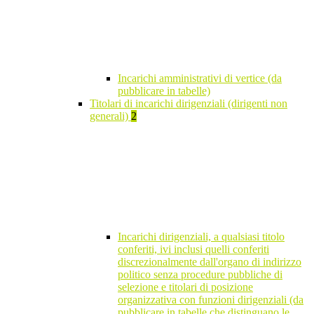
Incarichi amministrativi di vertice (da
pubblicare in tabelle)
Titolari di incarichi dirigenziali (dirigenti non
generali)
2
Incarichi dirigenziali, a qualsiasi titolo
conferiti, ivi inclusi quelli conferiti
discrezionalmente dall'organo di indirizzo
politico senza procedure pubbliche di
selezione e titolari di posizione
organizzativa con funzioni dirigenziali (da
pubblicare in tabelle che distinguano le