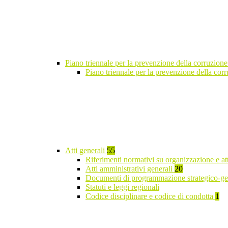
Piano triennale per la prevenzione della corruzione
Piano triennale per la prevenzione della co
Atti generali
55
Riferimenti normativi su organizzazione e at
Atti amministrativi generali
20
Documenti di programmazione strategico-ge
Statuti e leggi regionali
Codice disciplinare e codice di condotta
1