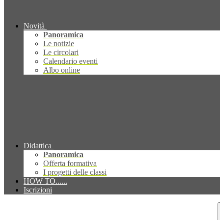
Novità
Panoramica
Le notizie
Le circolari
Calendario eventi
Albo online
Didattica
Panoramica
Offerta formativa
I progetti delle classi
HOW TO......
Iscrizioni