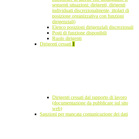
seguenti situazioni: dirigenti, dirigenti
individuati discrezionalmente, titolari di
posizione organizzativa con funzioni
dirigenziali)
Elenco posizioni dirigenziali discrezionali
Posti di funzione disponibili
Ruolo dirigenti
Dirigenti cessati
1
Dirigenti cessati dal rapporto di lavoro
(documentazione da pubblicare sul sito
web)
Sanzioni per mancata comunicazione dei dati