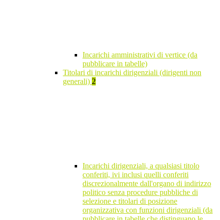
Incarichi amministrativi di vertice (da
pubblicare in tabelle)
Titolari di incarichi dirigenziali (dirigenti non
generali)
2
Incarichi dirigenziali, a qualsiasi titolo
conferiti, ivi inclusi quelli conferiti
discrezionalmente dall'organo di indirizzo
politico senza procedure pubbliche di
selezione e titolari di posizione
organizzativa con funzioni dirigenziali (da
pubblicare in tabelle che distinguano le