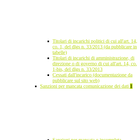
Titolari di incarichi politici di cui all'art. 14,
co. 1, del dlgs n. 33/2013 (da pubblicare in
tabelle)
Titolari di incarichi di amministrazione, di
direzione o di governo di cui all'art. 14, co.
1-bis, del dlgs n. 33/2013
Cessati dall'incarico (documentazione da
pubblicare sul sito web)
Sanzioni per mancata comunicazione dei dati
1
Sanzioni per mancata o incompleta