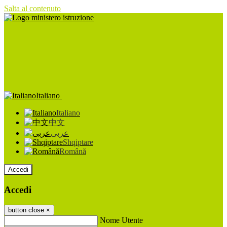
Salta al contenuto
Italiano
Italiano
中文
عربى
Shqiptare
Română
Accedi
Accedi
button close
×
Nome Utente