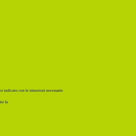
o indicato con le istruzioni necessarie.
ite la
Login Spaggiari