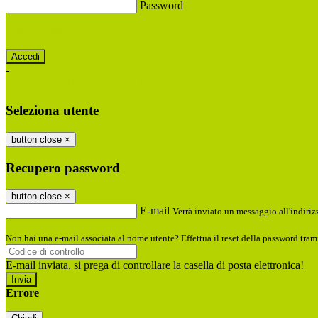
Password
Password dimenticata?
-
Entra con SPID
Entra con CIE
Seleziona utente
button close
×
Recupero password
button close
×
E-mail
Verrà inviato un messaggio all'indirizz
Non hai una e-mail associata al nome utente? Effettua il reset della password tram
E-mail inviata, si prega di controllare la casella di posta elettronica!
Errore