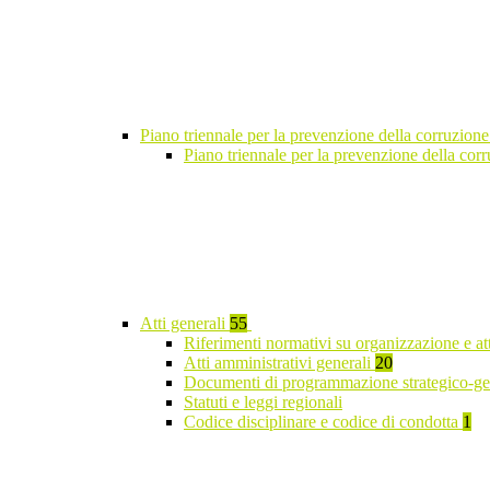
Piano triennale per la prevenzione della corruzione
Piano triennale per la prevenzione della co
Atti generali
55
Riferimenti normativi su organizzazione e at
Atti amministrativi generali
20
Documenti di programmazione strategico-ge
Statuti e leggi regionali
Codice disciplinare e codice di condotta
1