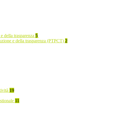
 e della trasparenza
5
rruzione e della trasparenza (PTPCT)
2
tività
19
stionale
11