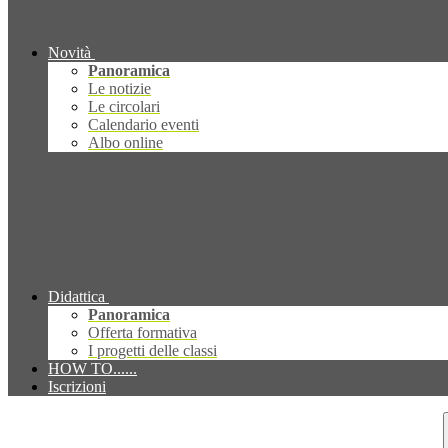
Novità
Panoramica
Le notizie
Le circolari
Calendario eventi
Albo online
Didattica
Panoramica
Offerta formativa
I progetti delle classi
HOW TO......
Iscrizioni