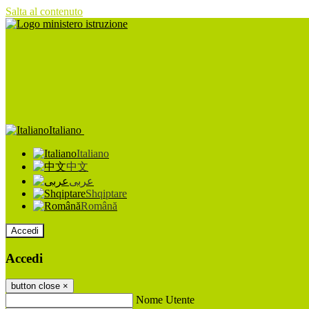
Salta al contenuto
Italiano
Italiano
中文
عربى
Shqiptare
Română
Accedi
Accedi
button close
×
Nome Utente