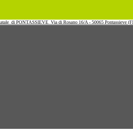
tatale
di PONTASSIEVE
Via di Rosano 16/A - 50065 Pontassieve (F