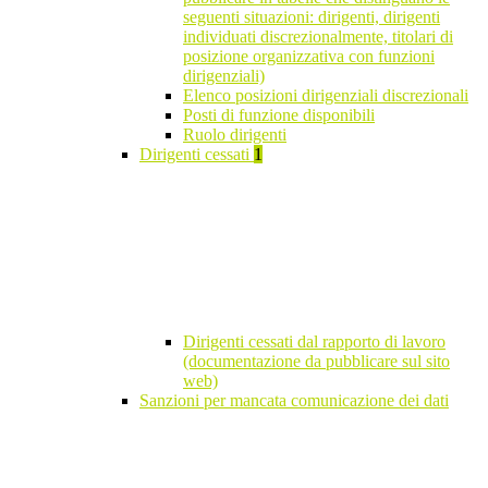
seguenti situazioni: dirigenti, dirigenti
individuati discrezionalmente, titolari di
posizione organizzativa con funzioni
dirigenziali)
Elenco posizioni dirigenziali discrezionali
Posti di funzione disponibili
Ruolo dirigenti
Dirigenti cessati
1
Dirigenti cessati dal rapporto di lavoro
(documentazione da pubblicare sul sito
web)
Sanzioni per mancata comunicazione dei dati