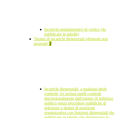
Incarichi amministrativi di vertice (da
pubblicare in tabelle)
Titolari di incarichi dirigenziali (dirigenti non
generali)
2
Incarichi dirigenziali, a qualsiasi titolo
conferiti, ivi inclusi quelli conferiti
discrezionalmente dall'organo di indirizzo
politico senza procedure pubbliche di
selezione e titolari di posizione
organizzativa con funzioni dirigenziali (da
pubblicare in tabelle che distinguano le