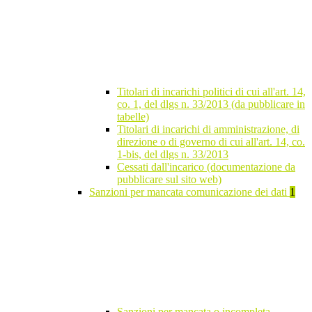
Titolari di incarichi politici di cui all'art. 14,
co. 1, del dlgs n. 33/2013 (da pubblicare in
tabelle)
Titolari di incarichi di amministrazione, di
direzione o di governo di cui all'art. 14, co.
1-bis, del dlgs n. 33/2013
Cessati dall'incarico (documentazione da
pubblicare sul sito web)
Sanzioni per mancata comunicazione dei dati
1
Sanzioni per mancata o incompleta