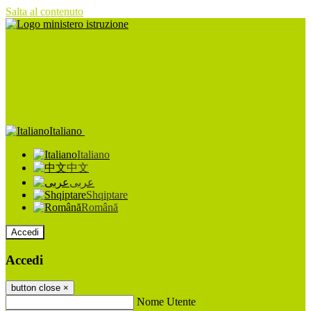
Salta al contenuto
Italiano
Italiano
中文
عربى
Shqiptare
Română
Accedi
Accedi
button close
×
Nome Utente