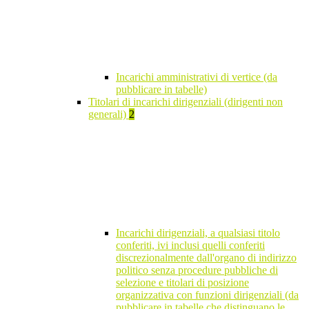
Incarichi amministrativi di vertice (da
pubblicare in tabelle)
Titolari di incarichi dirigenziali (dirigenti non
generali)
2
Incarichi dirigenziali, a qualsiasi titolo
conferiti, ivi inclusi quelli conferiti
discrezionalmente dall'organo di indirizzo
politico senza procedure pubbliche di
selezione e titolari di posizione
organizzativa con funzioni dirigenziali (da
pubblicare in tabelle che distinguano le