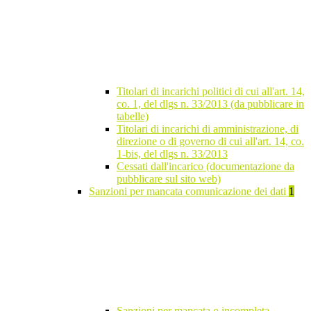
Titolari di incarichi politici di cui all'art. 14,
co. 1, del dlgs n. 33/2013 (da pubblicare in
tabelle)
Titolari di incarichi di amministrazione, di
direzione o di governo di cui all'art. 14, co.
1-bis, del dlgs n. 33/2013
Cessati dall'incarico (documentazione da
pubblicare sul sito web)
Sanzioni per mancata comunicazione dei dati
1
Sanzioni per mancata o incompleta