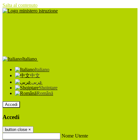
Salta al contenuto
Italiano
Italiano
中文
عربى
Shqiptare
Română
Accedi
Accedi
button close
×
Nome Utente