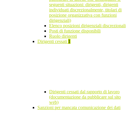
seguenti situazioni: dirigenti, dirigenti
individuati discrezionalmente, titolari di
posizione organizzativa con funzioni
dirigenziali)
Elenco posizioni dirigenziali discrezionali
Posti di funzione disponibili
Ruolo dirigenti
Dirigenti cessati
1
Dirigenti cessati dal rapporto di lavoro
(documentazione da pubblicare sul sito
web)
Sanzioni per mancata comunicazione dei dati