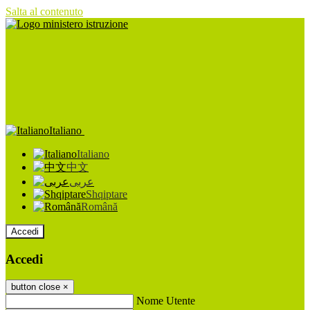
Salta al contenuto
Italiano
Italiano
中文
عربى
Shqiptare
Română
Accedi
Accedi
button close
×
Nome Utente