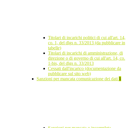
Titolari di incarichi politici di cui all'art. 14,
co. 1, del dlgs n. 33/2013 (da pubblicare in
tabelle)
Titolari di incarichi di amministrazione, di
direzione o di governo di cui all'art. 14, co.
1-bis, del dlgs n. 33/2013
Cessati dall'incarico (documentazione da
pubblicare sul sito web)
Sanzioni per mancata comunicazione dei dati
1
Sanzioni per mancata o incompleta