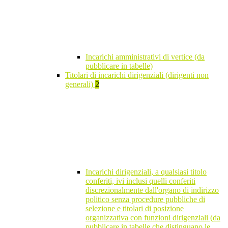
Incarichi amministrativi di vertice (da
pubblicare in tabelle)
Titolari di incarichi dirigenziali (dirigenti non
generali)
2
Incarichi dirigenziali, a qualsiasi titolo
conferiti, ivi inclusi quelli conferiti
discrezionalmente dall'organo di indirizzo
politico senza procedure pubbliche di
selezione e titolari di posizione
organizzativa con funzioni dirigenziali (da
pubblicare in tabelle che distinguano le