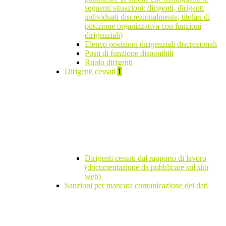
seguenti situazioni: dirigenti, dirigenti
individuati discrezionalmente, titolari di
posizione organizzativa con funzioni
dirigenziali)
Elenco posizioni dirigenziali discrezionali
Posti di funzione disponibili
Ruolo dirigenti
Dirigenti cessati
1
Dirigenti cessati dal rapporto di lavoro
(documentazione da pubblicare sul sito
web)
Sanzioni per mancata comunicazione dei dati