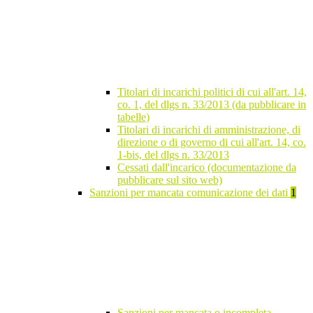
Titolari di incarichi politici di cui all'art. 14,
co. 1, del dlgs n. 33/2013 (da pubblicare in
tabelle)
Titolari di incarichi di amministrazione, di
direzione o di governo di cui all'art. 14, co.
1-bis, del dlgs n. 33/2013
Cessati dall'incarico (documentazione da
pubblicare sul sito web)
Sanzioni per mancata comunicazione dei dati
1
Sanzioni per mancata o incompleta