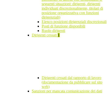
seguenti situazioni: dirigenti, dirigenti
individuati discrezionalmente, titolari di
posizione organizzativa con funzioni
dirigenziali)
Elenco posizioni dirigenziali discrezionali
Posti di funzione disponibili
Ruolo dirigenti
Dirigenti cessati
1
Dirigenti cessati dal rapporto di lavoro
(documentazione da pubblicare sul sito
web)
Sanzioni per mancata comunicazione dei dati