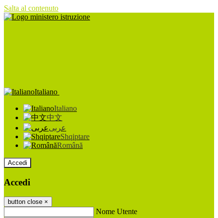
Salta al contenuto
Italiano
Italiano
中文
عربى
Shqiptare
Română
Accedi
Accedi
button close
×
Nome Utente