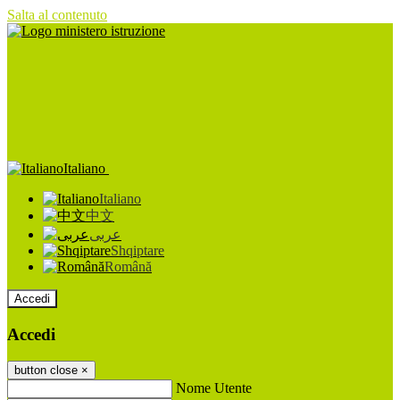
Salta al contenuto
Italiano
Italiano
中文
عربى
Shqiptare
Română
Accedi
Accedi
button close
×
Nome Utente