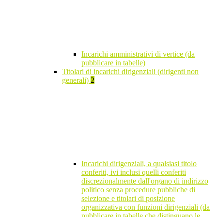
Incarichi amministrativi di vertice (da
pubblicare in tabelle)
Titolari di incarichi dirigenziali (dirigenti non
generali)
2
Incarichi dirigenziali, a qualsiasi titolo
conferiti, ivi inclusi quelli conferiti
discrezionalmente dall'organo di indirizzo
politico senza procedure pubbliche di
selezione e titolari di posizione
organizzativa con funzioni dirigenziali (da
pubblicare in tabelle che distinguano le