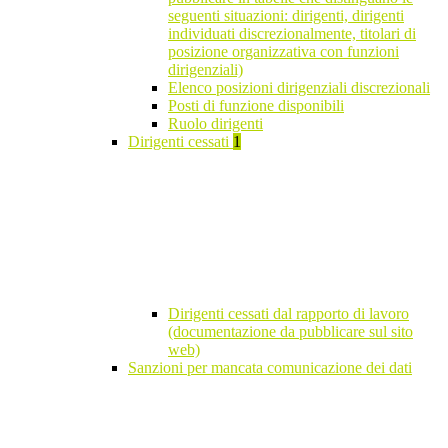
seguenti situazioni: dirigenti, dirigenti
individuati discrezionalmente, titolari di
posizione organizzativa con funzioni
dirigenziali)
Elenco posizioni dirigenziali discrezionali
Posti di funzione disponibili
Ruolo dirigenti
Dirigenti cessati
1
Dirigenti cessati dal rapporto di lavoro
(documentazione da pubblicare sul sito
web)
Sanzioni per mancata comunicazione dei dati