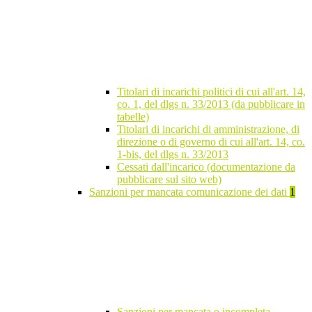
Titolari di incarichi politici di cui all'art. 14,
co. 1, del dlgs n. 33/2013 (da pubblicare in
tabelle)
Titolari di incarichi di amministrazione, di
direzione o di governo di cui all'art. 14, co.
1-bis, del dlgs n. 33/2013
Cessati dall'incarico (documentazione da
pubblicare sul sito web)
Sanzioni per mancata comunicazione dei dati
1
Sanzioni per mancata o incompleta